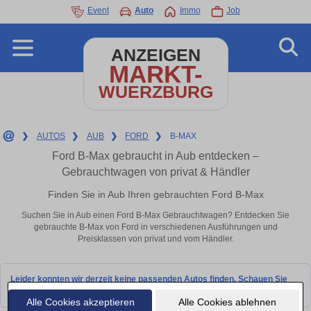
Event
Auto
Immo
Job
ANZEIGEN
MARKT-
WUERZBURG
❯
AUTOS
❯
AUB
❯
FORD
❯
B-MAX
Ford B-Max gebraucht in Aub entdecken –
Gebrauchtwagen von privat & Händler
Finden Sie in Aub Ihren gebrauchten Ford B-Max
Suchen Sie in Aub einen Ford B-Max Gebrauchtwagen? Entdecken Sie
gebrauchte B-Max von Ford in verschiedenen Ausführungen und
Preisklassen von privat und vom Händler.
Leider konnten wir derzeit keine passenden Autos finden. Schauen Sie
bald wieder vorbei!
Alle Cookies akzeptieren
Alle Cookies ablehnen