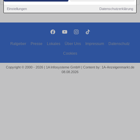
Einstellungen
Datenschutzerklärung
Ratgeber
Presse
Lokales
Über Uns
Impressum
Datenschutz
Cookies
Copyright © 2000 - 2026 | 1A Infosysteme GmbH | Content by: 1A-Anzeigenmarkt.de
08.08.2026