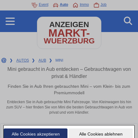
Event
Auto
Immo
Job
ANZEIGEN
MARKT-
WUERZBURG
❯
AUTOS
❯
AUB
❯
MINI
Mini gebraucht in Aub entdecken – Gebrauchtwagen von
privat & Händler
Finden Sie in Aub Ihren gebrauchten Mini – vom Klein- bis zum
Premiummodell
Entdecken Sie in Aub gebrauchte Mini Fahrzeuge. Von Kleinwagen bis hin
zum SUV – hier finden Sie von Mini die besten Gebrauchtwagen in Aub von
privat und vom Händler.
Leider konnten wir derzeit keine passenden Autos finden. Schauen Sie
Alle Cookies akzeptieren
Alle Cookies ablehnen
bald wieder vorbei!