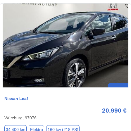
Nissan Leaf
20.990 €
Würzburg, 97076
34.400 km
Elektro
160 kw (218 PS)