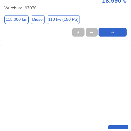
18.990 €
Würzburg, 97076
115.000 km
Diesel
110 kw (150 PS)
★
➦
➜