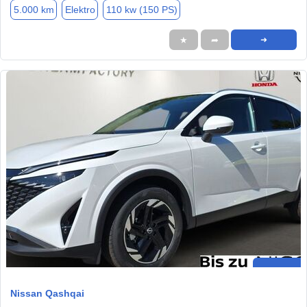
5.000 km
Elektro
110 kw (150 PS)
★
➦
➜
Nissan Qashqai