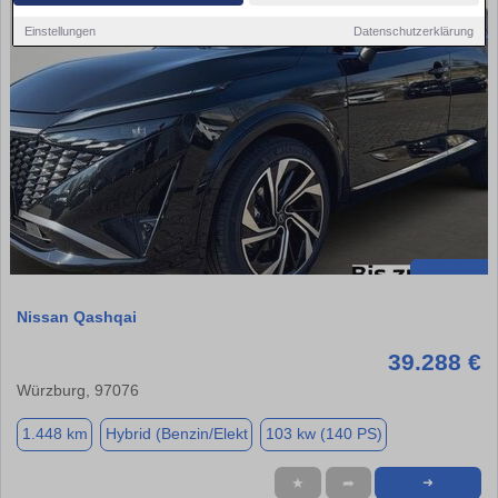
Einstellungen
Datenschutzerklärung
Nissan Qashqai
39.288 €
Würzburg, 97076
1.448 km
Hybrid (Benzin/Elekt
103 kw (140 PS)
★
➦
➜