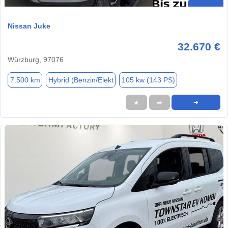
Nissan Juke
32.670 €
Würzburg, 97076
7.500 km
Hybrid (Benzin/Elekt
105 kw (143 PS)
★
➦
➜