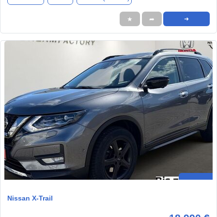
★
➦
➜
Nissan X-Trail