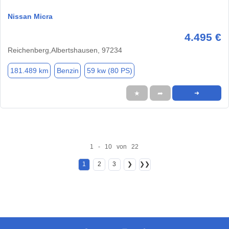
Nissan Micra
4.495 €
Reichenberg,Albertshausen, 97234
181.489 km
Benzin
59 kw (80 PS)
★
➦
➜
1 - 10 von 22
1
2
3
❯
❯❯