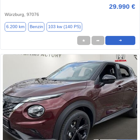
29.990 €
Würzburg, 97076
6.200 km
Benzin
103 kw (140 PS)
★
➦
➜