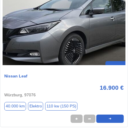
Nissan Leaf
16.900 €
Würzburg, 97076
40.000 km
Elektro
110 kw (150 PS)
★
➦
➜