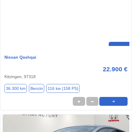
Nissan Qashqai
22.900 €
Kitzingen, 97318
36.300 km
Benzin
116 kw (158 PS)
★
➦
➜