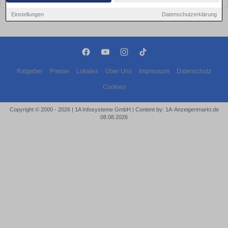
Einstellungen
Datenschutzerklärung
Ratgeber
Presse
Lokales
Über Uns
Impressum
Datenschutz
Cookies
Copyright © 2000 - 2026 | 1A Infosysteme GmbH | Content by: 1A-Anzeigenmarkt.de
08.08.2026