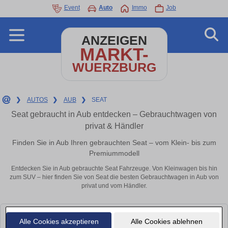
Event
Auto
Immo
Job
ANZEIGEN
MARKT-
WUERZBURG
❯
AUTOS
❯
AUB
❯
SEAT
Seat gebraucht in Aub entdecken – Gebrauchtwagen von
privat & Händler
Finden Sie in Aub Ihren gebrauchten Seat – vom Klein- bis zum
Premiummodell
Entdecken Sie in Aub gebrauchte Seat Fahrzeuge. Von Kleinwagen bis hin
zum SUV – hier finden Sie von Seat die besten Gebrauchtwagen in Aub von
privat und vom Händler.
Leider konnten wir derzeit keine passenden Autos finden. Schauen Sie
Alle Cookies akzeptieren
Alle Cookies ablehnen
bald wieder vorbei!