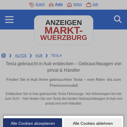
Event
Auto
Immo
Job
ANZEIGEN
MARKT-
WUERZBURG
❯
AUTOS
❯
AUB
❯
TESLA
Tesla gebraucht in Aub entdecken – Gebrauchtwagen von
privat & Händler
Finden Sie in Aub Ihren gebrauchten Tesla – vom Klein- bis zum
Premiummodell
Entdecken Sie in Aub gebrauchte Tesla Fahrzeuge. Von Kleinwagen bis hin
zum SUV – hier finden Sie von Tesla die besten Gebrauchtwagen in Aub von
privat und vom Händler.
Leider konnten wir derzeit keine passenden Autos finden. Schauen Sie
Alle Cookies akzeptieren
Alle Cookies ablehnen
bald wieder vorbei!