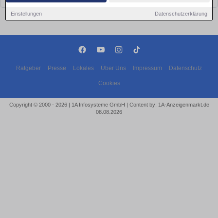
Einstellungen
Datenschutzerklärung
Ratgeber
Presse
Lokales
Über Uns
Impressum
Datenschutz
Cookies
Copyright © 2000 - 2026 | 1A Infosysteme GmbH | Content by: 1A-Anzeigenmarkt.de
08.08.2026