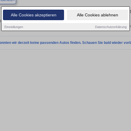
nderfeld
Finden Sie in Großrinderfeld Ihren gebrauchten Aston Mar
Alle Cookies akzeptieren
Alle Cookies ablehnen
decken Sie in Großrinderfeld gebrauchte Aston Martin Fahrzeuge. Von Kleinwagen b
Gebrauchtwagen in Großrinderfeld von priv
Einstellungen
Datenschutzerklärung
onnten wir derzeit keine passenden Autos finden. Schauen Sie bald wieder vorb