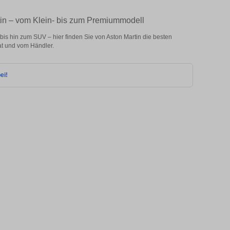
tin – vom Klein- bis zum Premiummodell
is hin zum SUV – hier finden Sie von Aston Martin die besten
at und vom Händler.
ei!