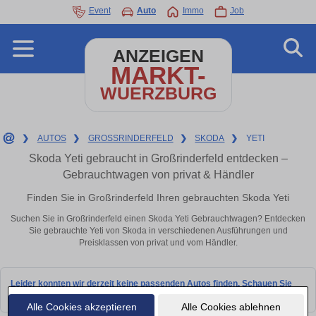
Event
Auto
Immo
Job
ANZEIGEN
MARKT-
WUERZBURG
❯
AUTOS
❯
GROSSRINDERFELD
❯
SKODA
❯
YETI
Skoda Yeti gebraucht in Großrinderfeld entdecken –
Gebrauchtwagen von privat & Händler
Finden Sie in Großrinderfeld Ihren gebrauchten Skoda Yeti
Suchen Sie in Großrinderfeld einen Skoda Yeti Gebrauchtwagen? Entdecken
Sie gebrauchte Yeti von Skoda in verschiedenen Ausführungen und
Preisklassen von privat und vom Händler.
Leider konnten wir derzeit keine passenden Autos finden. Schauen Sie
bald wieder vorbei!
Alle Cookies akzeptieren
Alle Cookies ablehnen