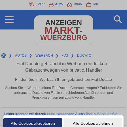
Event
Auto
Immo
Job
ANZEIGEN
MARKT-
WUERZBURG
❯
AUTOS
❯
WERBACH
❯
FIAT
❯
DUCATO
Fiat Ducato gebraucht in Werbach entdecken –
Gebrauchtwagen von privat & Händler
Finden Sie in Werbach Ihren gebrauchten Fiat Ducato
Suchen Sie in Werbach einen Fiat Ducato Gebrauchtwagen? Entdecken Sie
gebrauchte Ducato von Fiat in verschiedenen Ausführungen und
Preisklassen von privat und vom Händler.
Leider konnten wir derzeit keine passenden Autos finden. Schauen Sie
bald wieder vorbei!
Alle Cookies akzeptieren
Alle Cookies ablehnen