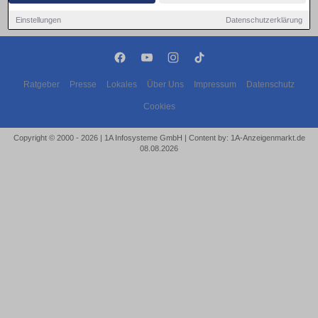
Einstellungen
Datenschutzerklärung
Ratgeber
Presse
Lokales
Über Uns
Impressum
Datenschutz
Cookies
Copyright © 2000 - 2026 | 1A Infosysteme GmbH | Content by: 1A-Anzeigenmarkt.de
08.08.2026