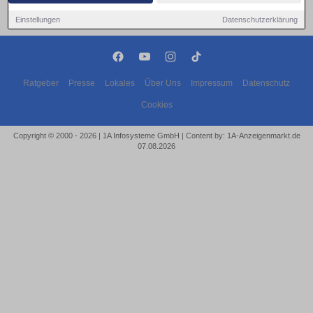
Einstellungen
Datenschutzerklärung
Ratgeber
Presse
Lokales
Über Uns
Impressum
Datenschutz
Cookies
Copyright © 2000 - 2026 | 1A Infosysteme GmbH | Content by: 1A-Anzeigenmarkt.de
07.08.2026