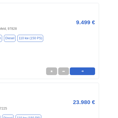
9.499 €
feld, 97828
m
Diesel
110 kw (150 PS)
★
➦
➜
23.980 €
97225