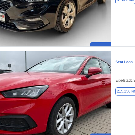
37.680 km
Seat Leon
Eibelstadt,
215.250 k