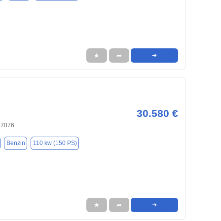
★
➦
➜
30.580 €
97076
Benzin
110 kw (150 PS)
★
➦
➜