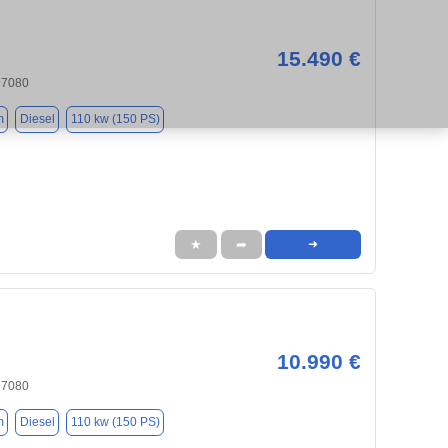
15.490 €
97080
m
Diesel
110 kw (150 PS)
★
➦
➜
10.990 €
97080
m
Diesel
110 kw (150 PS)