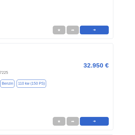
★
➦
➜
32.950 €
97225
Benzin
110 kw (150 PS)
★
➦
➜