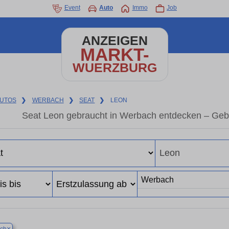
Event
Auto
Immo
Job
ANZEIGEN
MARKT-
WUERZBURG
UTOS
❯
WERBACH
❯
SEAT
❯
LEON
Seat Leon gebraucht in Werbach entdecken – Geb
×