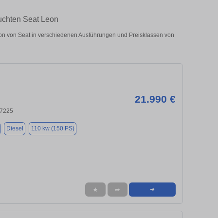
uchten Seat Leon
n von Seat in verschiedenen Ausführungen und Preisklassen von
21.990 €
97225
Diesel
110 kw (150 PS)
★
➦
➜