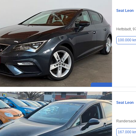
Seat Leon
Hettstadt, 
100.000 k
Seat Leon
Randersack
167.000 k