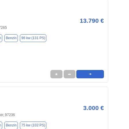
13.790 €
97265
m
Benzin
96 kw (131 PS)
★
➦
➜
3.000 €
er, 97236
m
Benzin
75 kw (102 PS)