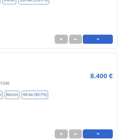
Diesel
110 kw (150 PS)
★
➦
➜
8.400 €
 97246
m
Benzin
66 kw (90 PS)
★
➦
➜