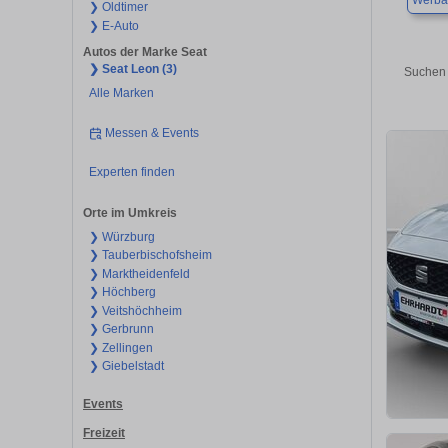
Werba
❯ Oldtimer
❯ E-Auto
Autos der Marke Seat
❯ Seat Leon (3)
Suchen 
Alle Marken
Messen & Events
Experten finden
Orte im Umkreis
❯ Würzburg
❯ Tauberbischofsheim
❯ Marktheidenfeld
❯ Höchberg
❯ Veitshöchheim
❯ Gerbrunn
❯ Zellingen
❯ Giebelstadt
Events
Freizeit