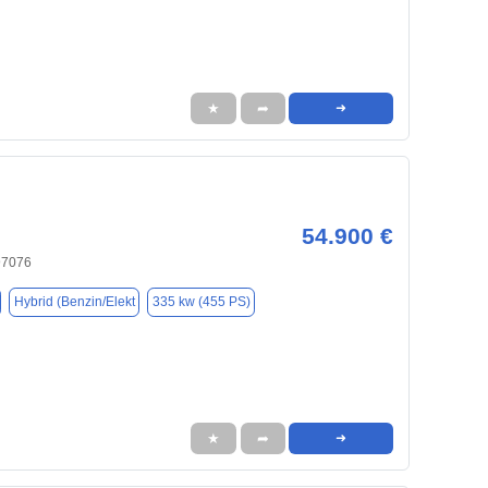
★
➦
➜
54.900 €
97076
Hybrid (Benzin/Elekt
335 kw (455 PS)
★
➦
➜