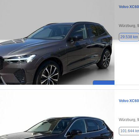
Volvo XC60
Würzburg, 
29.538 km
Volvo XC60
Würzburg, 
101.644 k