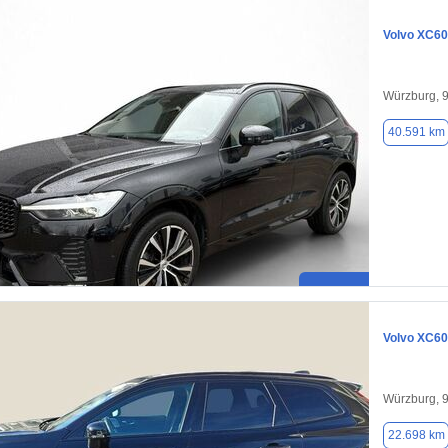
Volvo XC60
Würzburg, 
40.591 km
Volvo XC60
Würzburg, 
22.698 km