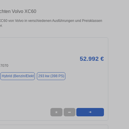
uchten Volvo XC60
C60 von Volvo in verschiedenen Ausführungen und Preisklassen
r.
52.992 €
97070
Hybrid (Benzin/Elekt
293 kw (398 PS)
★
➦
➜