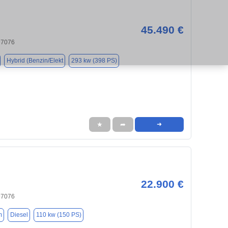
45.490 €
97076
Hybrid (Benzin/Elekt
293 kw (398 PS)
★
➦
➜
22.900 €
97076
m
Diesel
110 kw (150 PS)