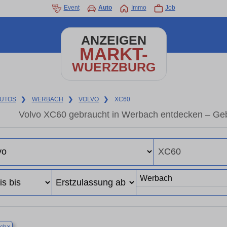
Event
Auto
Immo
Job
ANZEIGEN
MARKT-
WUERZBURG
UTOS
❯
WERBACH
❯
VOLVO
❯
XC60
Volvo XC60 gebraucht in Werbach entdecken – Geb
×