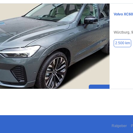
Volvo XC60
Würzburg, 
2.500 km
Ratgeber
P