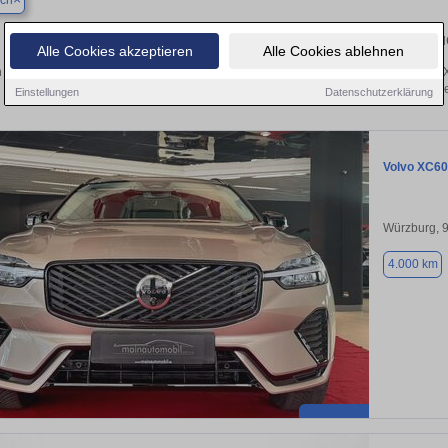
ch
Finden Sie in Werbach Ihren gebra
Alle Cookies akzeptieren
Alle Cookies ablehnen
 Sie in Werbach einen Volvo XC60 Gebrauchtwagen? Entdecken Sie gebrauchte X
von privat und vom Händle
Einstellungen
Datenschutzerklärung
Volvo XC60
Würzburg, 
4.000 km