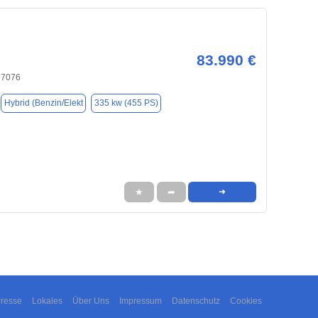
83.990 €
97076
Hybrid (Benzin/Elekt
335 kw (455 PS)
★
➦
➜
resse
Lokales
Über Uns
Impressum
Datenschutz
Cookies