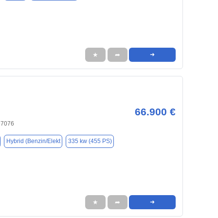
★
➦
➜
66.900 €
97076
Hybrid (Benzin/Elekt
335 kw (455 PS)
★
➦
➜