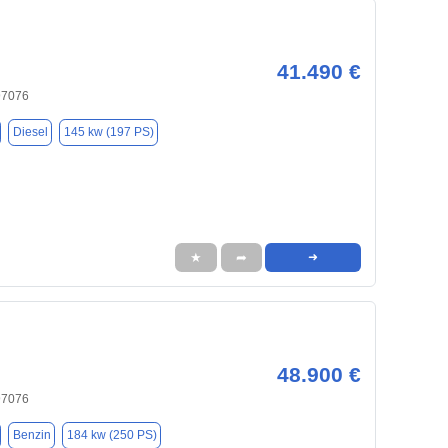
41.490 €
97076
Diesel
145 kw (197 PS)
★
➦
➜
48.900 €
97076
Benzin
184 kw (250 PS)