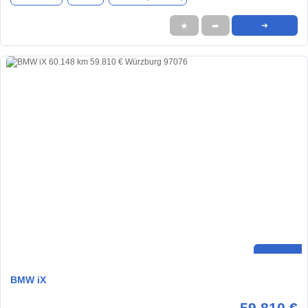
★
➦
➜
BMW iX
59.810 €