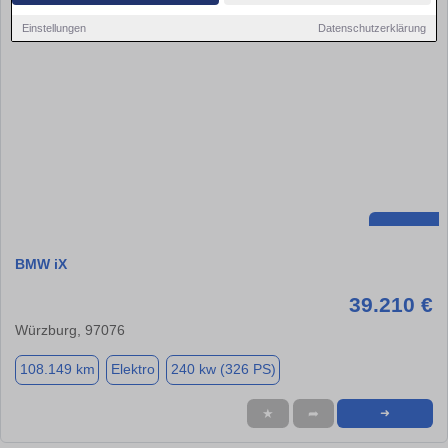
Einstellungen
Datenschutzerklärung
BMW iX
39.210 €
Würzburg, 97076
108.149 km
Elektro
240 kw (326 PS)
★
➦
➜