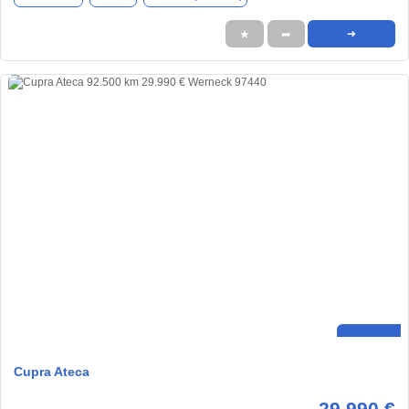
★
➦
➜
Cupra Ateca
29.990 €