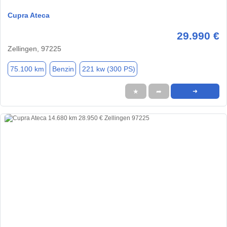
Cupra Ateca
29.990 €
Zellingen, 97225
75.100 km
Benzin
221 kw (300 PS)
★
➦
➜