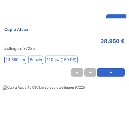
Cupra Ateca
28.950 €
Zellingen, 97225
14.680 km
Benzin
110 kw (150 PS)
★
➦
➜