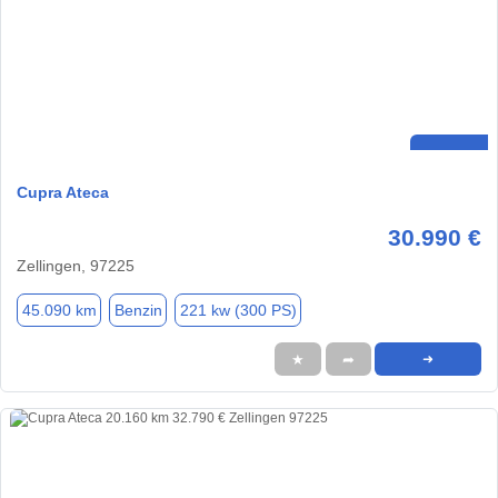
Cupra Ateca
30.990 €
Zellingen, 97225
45.090 km
Benzin
221 kw (300 PS)
★
➦
➜