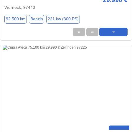
Werneck, 97440
92.500 km
Benzin
221 kw (300 PS)
★
➦
➜