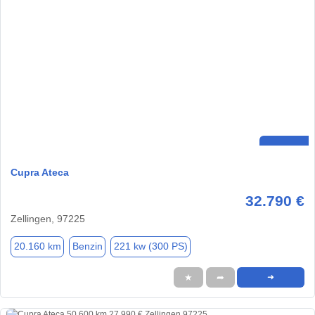
Cupra Ateca
32.790 €
Zellingen, 97225
20.160 km
Benzin
221 kw (300 PS)
★
➦
➜