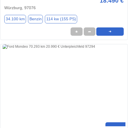
18.490 €
Würzburg, 97076
34.100 km
Benzin
114 kw (155 PS)
★
➦
➜