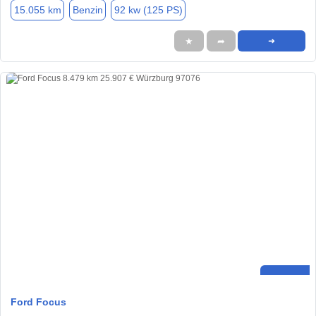
15.055 km
Benzin
92 kw (125 PS)
★
➦
➜
Ford Focus