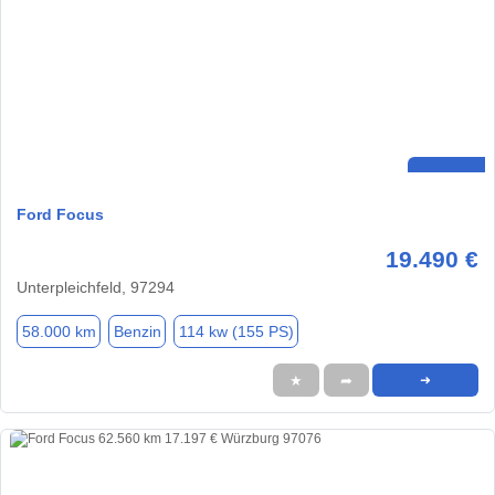
Ford Focus
19.490 €
Unterpleichfeld, 97294
58.000 km
Benzin
114 kw (155 PS)
★
➦
➜