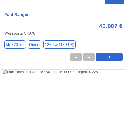
Ford Ranger
40.907 €
Würzburg, 97076
55.773 km
Diesel
125 kw (170 PS)
★
➦
➜