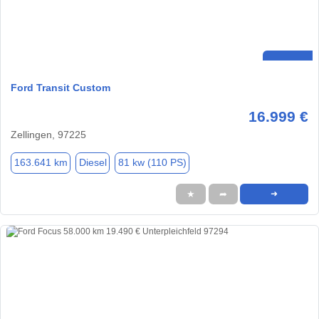
Ford Transit Custom
16.999 €
Zellingen, 97225
163.641 km
Diesel
81 kw (110 PS)
★
➦
➜