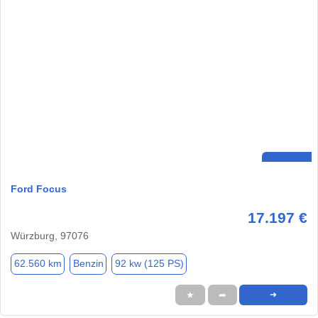
Ford Focus
17.197 €
Würzburg, 97076
62.560 km
Benzin
92 kw (125 PS)
★
➦
➜