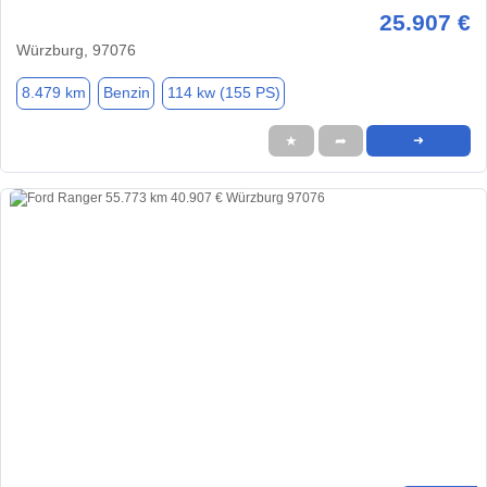
25.907 €
Würzburg, 97076
8.479 km
Benzin
114 kw (155 PS)
★
➦
➜