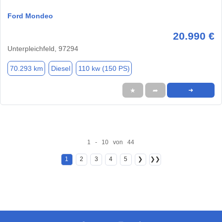
Ford Mondeo
20.990 €
Unterpleichfeld, 97294
70.293 km
Diesel
110 kw (150 PS)
★
➦
➜
1 - 10 von 44
1
2
3
4
5
❯
❯❯