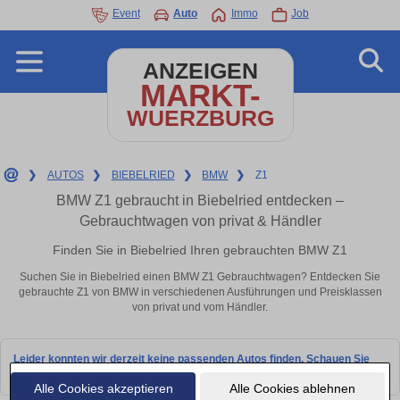
Event
Auto
Immo
Job
ANZEIGEN
MARKT-
WUERZBURG
❯
AUTOS
❯
BIEBELRIED
❯
BMW
❯
Z1
BMW Z1 gebraucht in Biebelried entdecken –
Gebrauchtwagen von privat & Händler
Finden Sie in Biebelried Ihren gebrauchten BMW Z1
Suchen Sie in Biebelried einen BMW Z1 Gebrauchtwagen? Entdecken Sie
gebrauchte Z1 von BMW in verschiedenen Ausführungen und Preisklassen
von privat und vom Händler.
Leider konnten wir derzeit keine passenden Autos finden. Schauen Sie
bald wieder vorbei!
Alle Cookies akzeptieren
Alle Cookies ablehnen