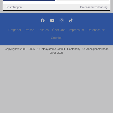
Einstellungen
Datenschutzerklärung
Ratgeber
Presse
Lokales
Über Uns
Impressum
Datenschutz
Cookies
Copyright © 2000 - 2026 | 1A Infosysteme GmbH | Content by: 1A-Anzeigenmarkt.de
08.08.2026