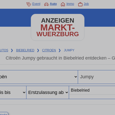
Event
Auto
Immo
Job
ANZEIGEN
MARKT-
WUERZBURG
UTOS
❯
BIEBELRIED
❯
CITROEN
❯
JUMPY
Citroën Jumpy gebraucht in Biebelried entdecken – 
×