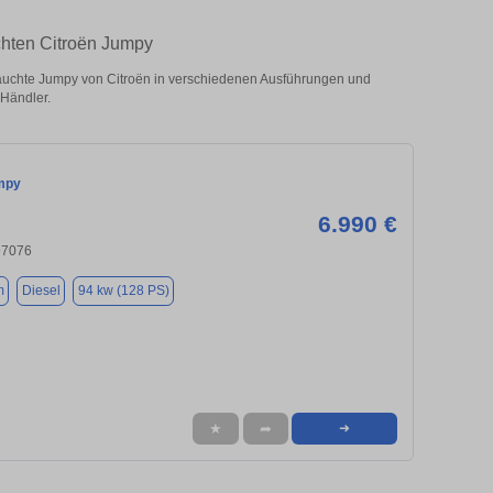
chten Citroën Jumpy
auchte Jumpy von Citroën in verschiedenen Ausführungen und
 Händler.
mpy
6.990 €
97076
m
Diesel
94 kw (128 PS)
★
➦
➜