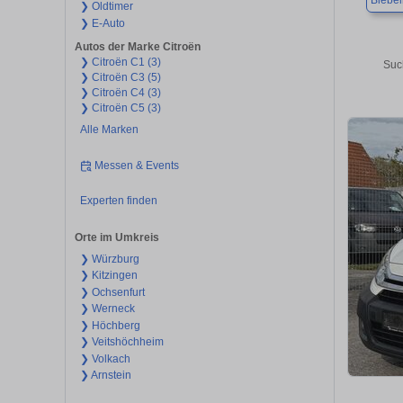
Biebel
❯ Oldtimer
❯ E-Auto
Autos der Marke Citroën
❯ Citroën C1 (3)
Suc
❯ Citroën C3 (5)
❯ Citroën C4 (3)
❯ Citroën C5 (3)
Alle Marken
Messen & Events
Experten finden
Orte im Umkreis
❯ Würzburg
❯ Kitzingen
❯ Ochsenfurt
❯ Werneck
❯ Höchberg
❯ Veitshöchheim
❯ Volkach
❯ Arnstein