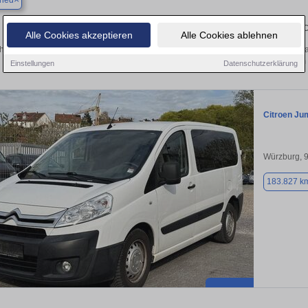
ried
Finden Sie in Biebelried Ihren gebrau
Alle Cookies akzeptieren
Alle Cookies ablehnen
hen Sie in Biebelried einen Citroën Jumpy Gebrauchtwagen? Entdecken Sie gebr
Preisklassen von privat und vom
Einstellungen
Datenschutzerklärung
Citroen Ju
Würzburg, 
183.827 k