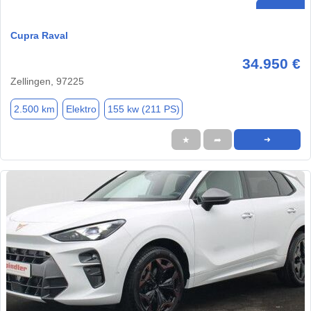
Cupra Raval
34.950 €
Zellingen, 97225
2.500 km
Elektro
155 kw (211 PS)
★
➦
➜