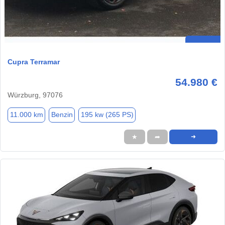
Cupra Terramar
54.980 €
Würzburg, 97076
11.000 km
Benzin
195 kw (265 PS)
★
➦
➜