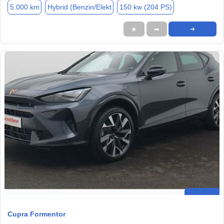
5.000 km
Hybrid (Benzin/Elekt
150 kw (204 PS)
★
➦
➜
Cupra Formentor