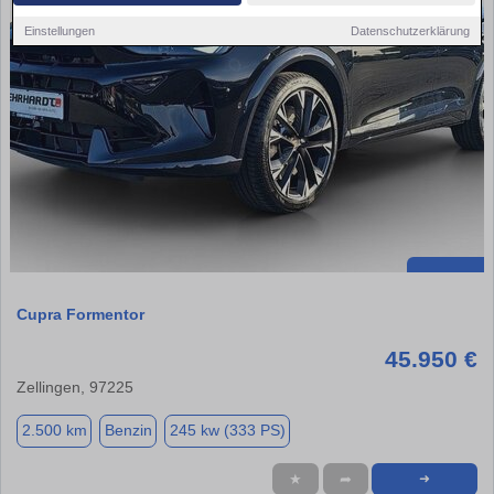
Einstellungen
Datenschutzerklärung
Cupra Formentor
45.950 €
Zellingen, 97225
2.500 km
Benzin
245 kw (333 PS)
★
➦
➜