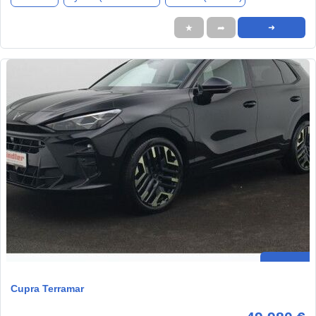
★
➦
➜
Cupra Terramar