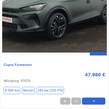
Cupra Formentor
47.980 €
Würzburg, 97076
9.000 km
Benzin
245 kw (333 PS)
★
➦
➜