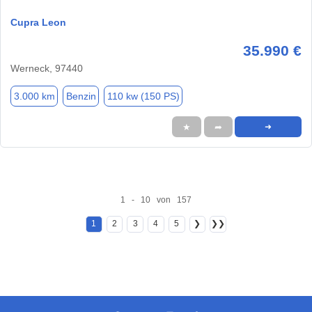
Cupra Leon
35.990 €
Werneck, 97440
3.000 km
Benzin
110 kw (150 PS)
★
➦
➜
1 - 10 von 157
1
2
3
4
5
❯
❯❯