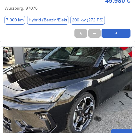
49.980 €
Würzburg, 97076
7.000 km
Hybrid (Benzin/Elekt
200 kw (272 PS)
★
➦
➜