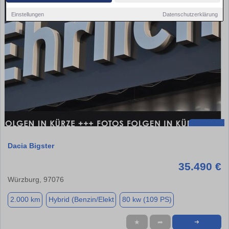
Einstellungen
Datenschutzerklärung
Dacia Bigster
35.490 €
Würzburg, 97076
2.000 km
Hybrid (Benzin/Elekt
80 kw (109 PS)
★
➦
➜