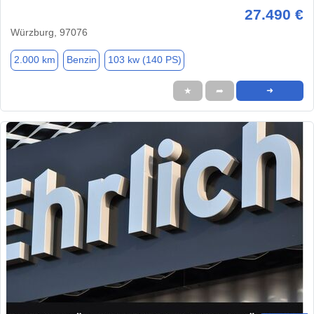
27.490 €
Würzburg, 97076
2.000 km
Benzin
103 kw (140 PS)
★
➦
➜