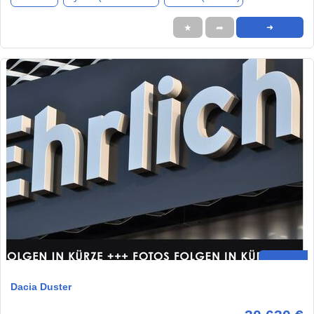
★
➦
➜
Dacia Duster