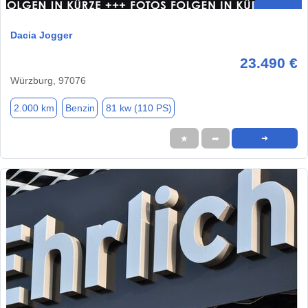
Dacia Jogger
23.490 €
Würzburg, 97076
2.000 km
Benzin
81 kw (110 PS)
★
➦
➜