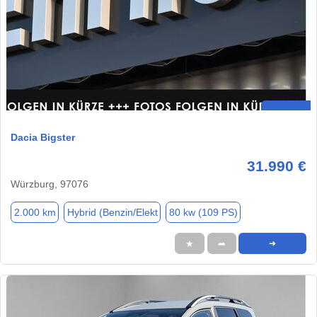
Dacia Bigster
31.990 €
Würzburg, 97076
2.000 km
Hybrid (Benzin/Elekt
80 kw (109 PS)
★
➦
➜