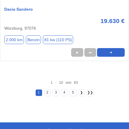
Dacia Sandero
19.630 €
Würzburg, 97076
2.000 km
Benzin
81 kw (110 PS)
★
➦
➜
1 - 10 von 83
1
2
3
4
5
❯
❯❯