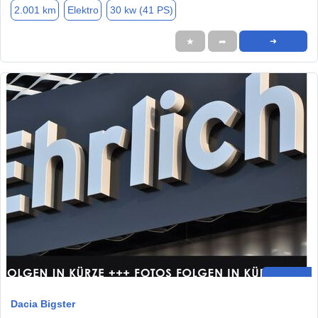
2.001 km
Elektro
30 kw (41 PS)
★
➦
➜
Dacia Bigster