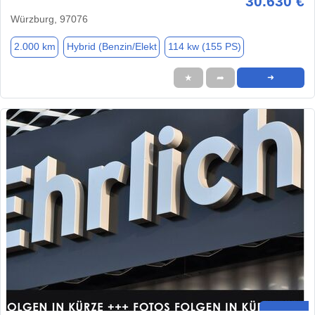
30.630 €
Würzburg, 97076
2.000 km
Hybrid (Benzin/Elekt
114 kw (155 PS)
★
➦
➜