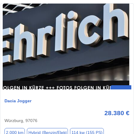
Dacia Jogger
28.380 €
Würzburg, 97076
2.000 km
Hybrid (Benzin/Elekt
114 kw (155 PS)