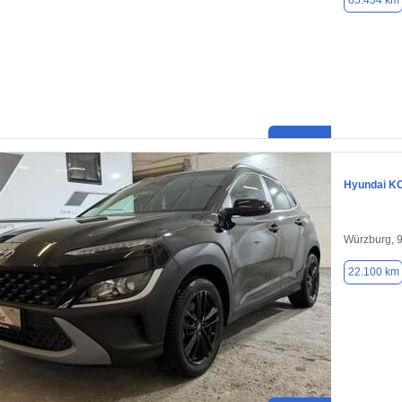
85.454 km
Hyundai K
Würzburg, 
22.100 km