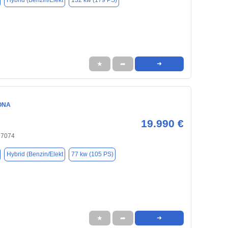
Hybrid (Benzin/Elekt
132 kw (179 PS)
★
➦
➜
ONA
19.990 €
97074
Hybrid (Benzin/Elekt
77 kw (105 PS)
★
➦
➜