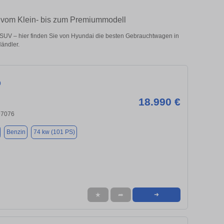
– vom Klein- bis zum Premiummodell
SUV – hier finden Sie von Hyundai die besten Gebrauchtwagen in
ändler.
0
18.990 €
97076
Benzin
74 kw (101 PS)
★
➦
➜