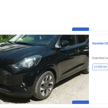
Hyundai i1
Estenfeld b
14.000 km