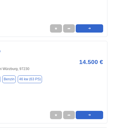
★
➦
➜
0
14.500 €
ei Würzburg, 97230
Benzin
46 kw (63 PS)
★
➦
➜