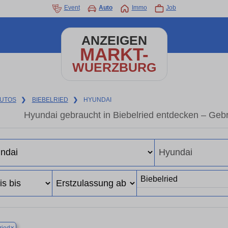
Event
Auto
Immo
Job
ANZEIGEN
MARKT-
WUERZBURG
UTOS
❯
BIEBELRIED
❯
HYUNDAI
Hyundai gebraucht in Biebelried entdecken – Geb
×