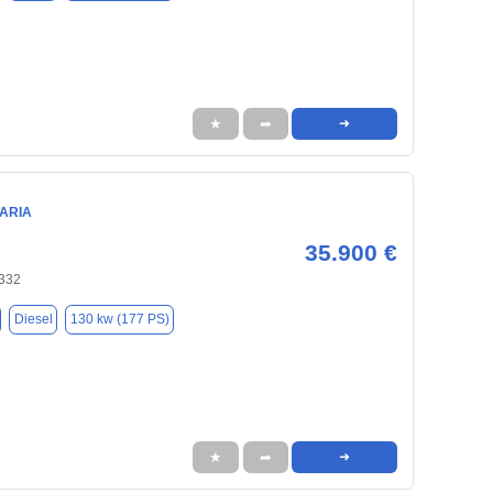
★
➦
➜
TARIA
35.900 €
7332
Diesel
130 kw (177 PS)
★
➦
➜