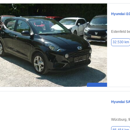
Hyundai i1
Estenfeld b
32.530 km
Hyundai S
Würzburg, 