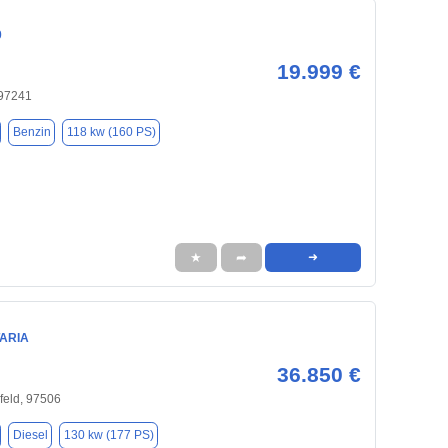
0
19.999 €
 97241
Benzin
118 kw (160 PS)
★
➦
➜
TARIA
36.850 €
feld, 97506
Diesel
130 kw (177 PS)