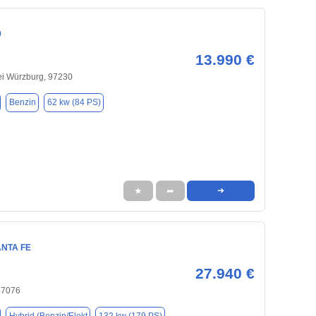
0
13.990 €
ei Würzburg, 97230
Benzin
62 kw (84 PS)
★
➦
➜
ANTA FE
27.940 €
97076