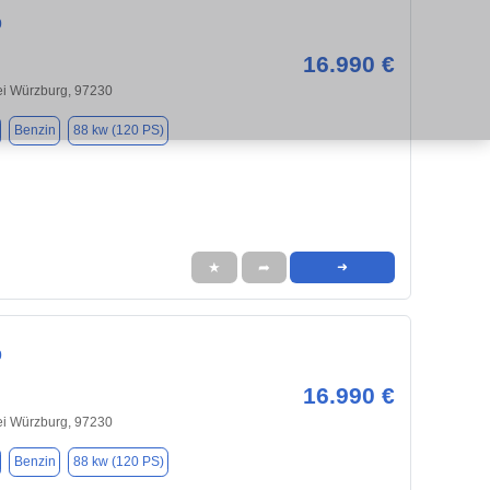
0
16.990 €
ei Würzburg, 97230
Benzin
88 kw (120 PS)
★
➦
➜
0
16.990 €
ei Würzburg, 97230
Benzin
88 kw (120 PS)