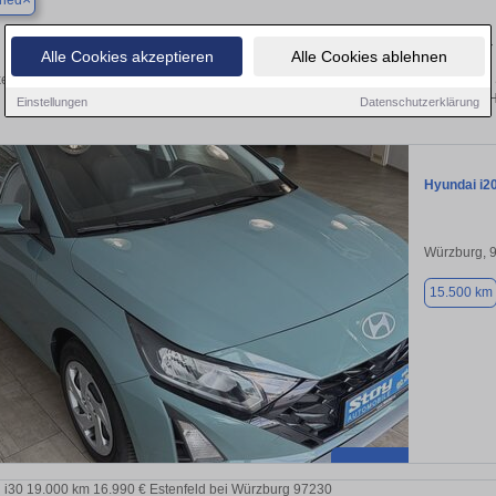
ried
Finden Sie in Biebelried Ihren gebrauchten Hyundai 
Alle Cookies akzeptieren
Alle Cookies ablehnen
en Sie in Biebelried gebrauchte Hyundai Fahrzeuge. Von Kleinwagen bis hin zum 
Biebelried von privat und vom H
Einstellungen
Datenschutzerklärung
Hyundai i2
Würzburg, 
15.500 km