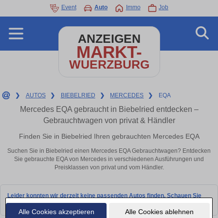
Event
Auto
Immo
Job
ANZEIGEN
MARKT-
WUERZBURG
❯
AUTOS
❯
BIEBELRIED
❯
MERCEDES
❯
EQA
Mercedes EQA gebraucht in Biebelried entdecken –
Gebrauchtwagen von privat & Händler
Finden Sie in Biebelried Ihren gebrauchten Mercedes EQA
Suchen Sie in Biebelried einen Mercedes EQA Gebrauchtwagen? Entdecken
Sie gebrauchte EQA von Mercedes in verschiedenen Ausführungen und
Preisklassen von privat und vom Händler.
Leider konnten wir derzeit keine passenden Autos finden. Schauen Sie
bald wieder vorbei!
Alle Cookies akzeptieren
Alle Cookies ablehnen