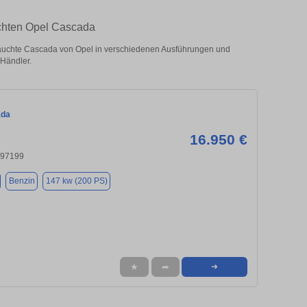
uchten Opel Cascada
auchte Cascada von Opel in verschiedenen Ausführungen und
 Händler.
ada
16.950 €
 97199
Benzin
147 kw (200 PS)
★
➦
➜