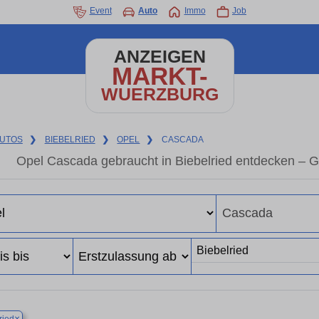
Event
Auto
Immo
Job
ANZEIGEN
MARKT-
WUERZBURG
UTOS
❯
BIEBELRIED
❯
OPEL
❯
CASCADA
Opel Cascada gebraucht in Biebelried entdecken – 
×