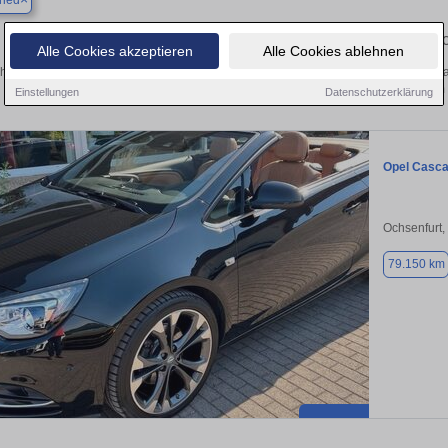
ried
Finden Sie in Biebelried Ihren gebra
Alle Cookies akzeptieren
Alle Cookies ablehnen
hen Sie in Biebelried einen Opel Cascada Gebrauchtwagen? Entdecken Sie gebr
Preisklassen von privat und vom
Einstellungen
Datenschutzerklärung
Opel Casc
Ochsenfurt,
79.150 km