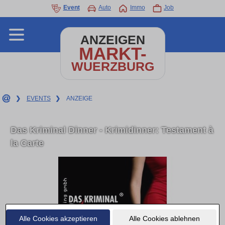
Event
Auto
Immo
Job
ANZEIGEN
MARKT-
WUERZBURG
❯
EVENTS
❯
ANZEIGE
Das Kriminal Dinner - Krimidinner: Testament à
la Carte
Alle Cookies akzeptieren
Alle Cookies ablehnen