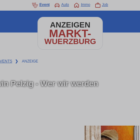
Event
Auto
Immo
Job
ANZEIGEN
MARKT-
WUERZBURG
VENTS
❯
ANZEIGE
in Pelzig - Wer wir werden