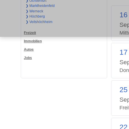
❯ Ochsenfurt
❯ Marktheidenfeld
❯ Werneck
16
❯ Höchberg
❯ Veitshöchheim
Se
Mit
Freizeit
Immobilien
Autos
17
Jobs
Se
Don
25
Se
Frei
22