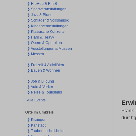
❯ HipHop & R’n‘B
❯ Sportveranstaltungen
❯ Jazz & Blues
❯ Schlager & Volksmusik
❯ Kinderveranstaltungen
❯ Klassische Konzerte
❯ Hard & Heavy
❯ Opern & Operetten
❯ Ausstellungen & Museen
❯ Messen
❯ Freizeit & Aktivitäten
❯ Bauen & Wohnen
❯ Job & Bildung
❯ Auto & Verker
❯ Reise & Tourismus
Alle Events
Erwi
Frank-
Orte im Umkreis
durchg
❯ Kitzingen
❯ Karlstadt
❯ Tauberbischofsheim