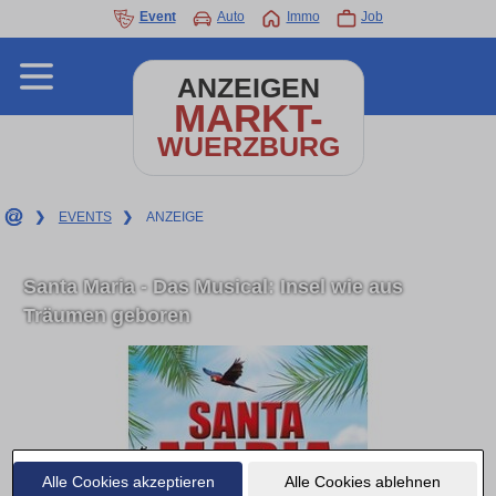
Event
Auto
Immo
Job
ANZEIGEN
MARKT-
WUERZBURG
❯
EVENTS
❯
ANZEIGE
Santa Maria - Das Musical: Insel wie aus
Träumen geboren
Alle Cookies akzeptieren
Alle Cookies ablehnen