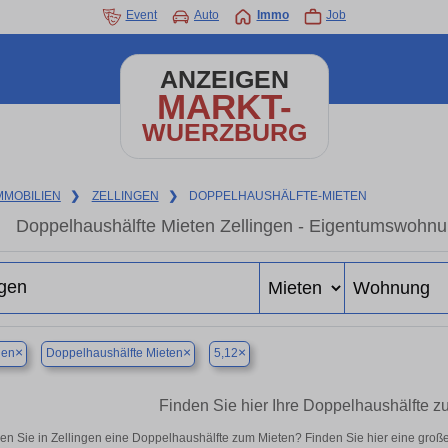
Event
Auto
Immo
Job
ANZEIGEN
MARKT-
WUERZBURG
MMOBILIEN
❯
ZELLINGEN
❯
DOPPELHAUSHÄLFTE-MIETEN
Doppelhaushälfte Mieten Zellingen - Eigentumswohnun
×
×
×
gen
Doppelhaushälfte Mieten
5,12
Finden Sie hier Ihre Doppelhaushälfte z
en Sie in Zellingen eine Doppelhaushälfte zum Mieten? Finden Sie hier eine gro