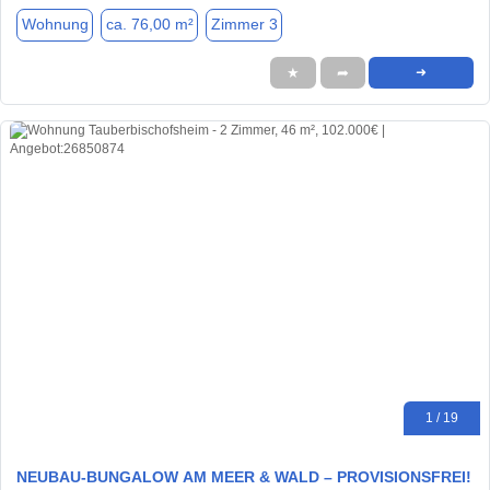
Wohnung
ca. 76,00 m²
Zimmer 3
★
➦
➜
1 / 19
​NEUBAU-BUNGALOW AM MEER & WALD – PROVISIONSFREI!