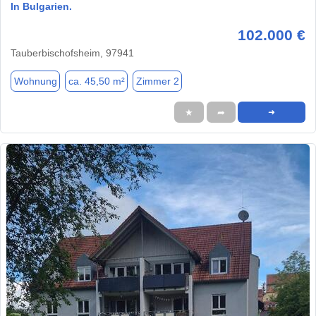
In Bulgarien.
102.000 €
Tauberbischofsheim, 97941
Wohnung
ca. 45,50 m²
Zimmer 2
★
➦
➜