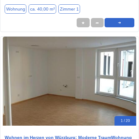
Wohnung
ca. 40,00 m²
Zimmer 1
★
➦
➜
1 / 20
Wohnen im Herzen von Würzburg: Moderne TraumWohnung