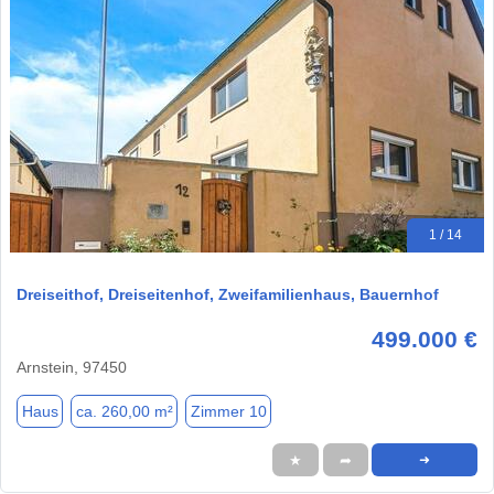
1 / 14
Dreiseithof, Dreiseitenhof, Zweifamilienhaus, Bauernhof
499.000 €
Arnstein, 97450
Haus
ca. 260,00 m²
Zimmer 10
★
➦
➜