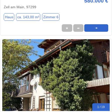
580.000 €
Zell am Main, 97299
Haus
ca. 143,00 m²
Zimmer 6
★
➦
➜
1 / 19