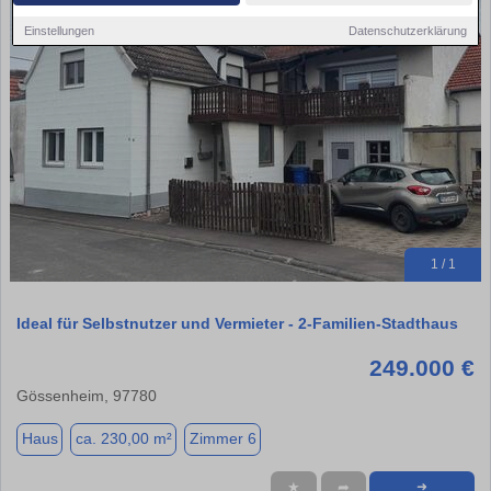
Einstellungen
Datenschutzerklärung
1 / 1
Ideal für Selbstnutzer und Vermieter - 2-Familien-Stadthaus
249.000 €
Gössenheim, 97780
Haus
ca. 230,00 m²
Zimmer 6
★
➦
➜