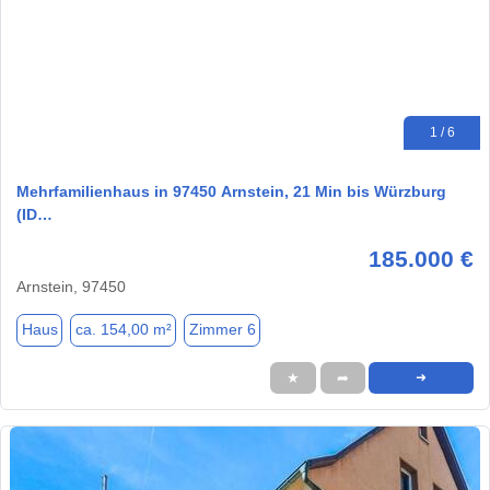
1 / 6
Mehrfamilienhaus in 97450 Arnstein, 21 Min bis Würzburg
(ID…
185.000 €
Arnstein, 97450
Haus
ca. 154,00 m²
Zimmer 6
★
➦
➜