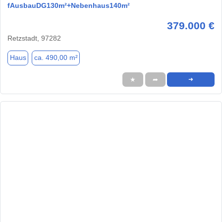
fAusbauDG130m²+Nebenhaus140m²
379.000 €
Retzstadt, 97282
Haus
ca. 490,00 m²
★
➦
➜