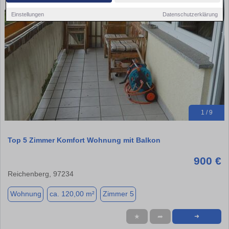
Einstellungen
Datenschutzerklärung
1 / 9
Top 5 Zimmer Komfort Wohnung mit Balkon
900 €
Reichenberg, 97234
Wohnung
ca. 120,00 m²
Zimmer 5
★
➦
➜