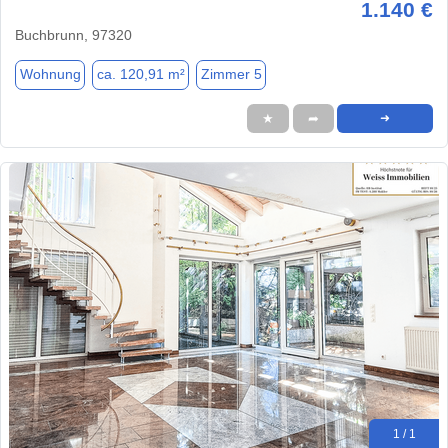
1.140 €
Buchbrunn, 97320
Wohnung
ca. 120,91 m²
Zimmer 5
★
➦
➜
1 / 1