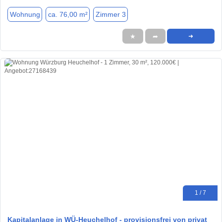
Wohnung
ca. 76,00 m²
Zimmer 3
★
➦
➜
1 / 7
Kapitalanlage in WÜ-Heuchelhof - provisionsfrei von privat