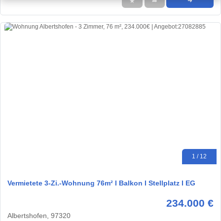
★
➦
➜
1 / 12
Vermietete 3-Zi.-Wohnung 76m² I Balkon I Stellplatz I EG
234.000 €
Albertshofen, 97320