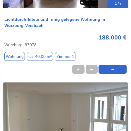
1 / 8
Lichtdurchflutete und ruhig gelegene Wohnung in
Würzburg-Versbach
188.000 €
Würzburg, 97078
Wohnung
ca. 40,00 m²
Zimmer 1
★
➦
➜