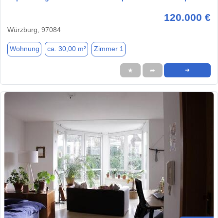
120.000 €
Würzburg, 97084
Wohnung
ca. 30,00 m²
Zimmer 1
★
➦
➜