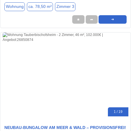
Wohnung
ca. 78,50 m²
Zimmer 3
★
➦
➜
1 / 19
​NEUBAU-BUNGALOW AM MEER & WALD – PROVISIONSFREI!