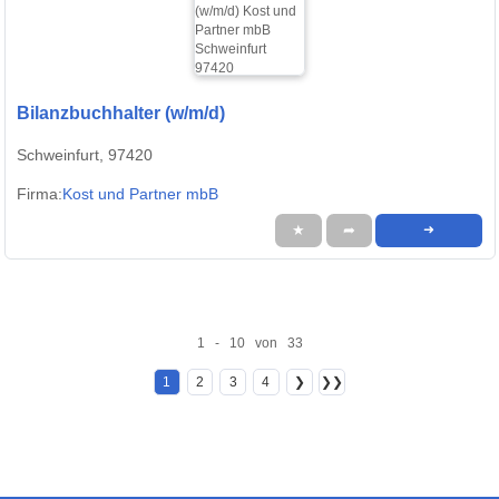
Bilanzbuchhalter (w/m/d)
Schweinfurt, 97420
Firma:
Kost und Partner mbB
★
➦
➜
1 - 10 von 33
1
2
3
4
❯
❯❯