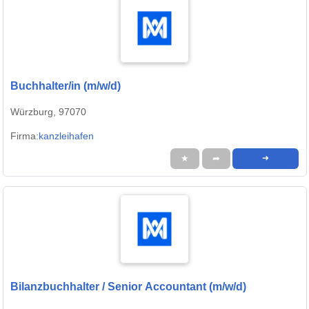
Buchhalter/in (m/w/d)
Würzburg, 97070
Firma:
kanzleihafen
★
➦
➜
Bilanzbuchhalter / Senior Accountant (m/w/d)