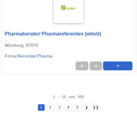
Pharmaberater/ Pharmareferenten (w/m/d)
Würzburg, 97070
Firma:
Recordati Pharma
★
➦
➜
1 - 10 von 500
1
2
3
4
5
❯
❯❯