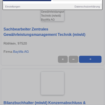
Einstellungen
Datenschutzerklärung
Sachbearbeiter Zentrales
Gewährleistungsmanagement Technik (m/w/d)
Röthlein, 97520
Firma:
BayWa AG
★
➦
➜
Bilanzbuchhalter (m/w/d) Konzernabschluss &