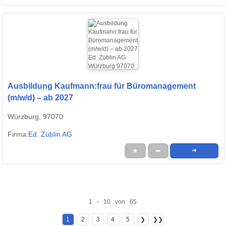
Ausbildung Kaufmann:frau für Büromanagement
(m/w/d) – ab 2027
Würzburg, 97070
Firma:
Ed. Züblin AG
★
➦
➜
1 - 10 von 65
1
2
3
4
5
❯
❯❯