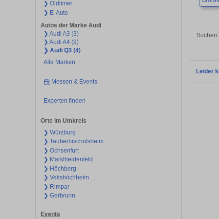
Großri
❯ Oldtimer
❯ E-Auto
Autos der Marke Audi
❯ Audi A3 (3)
Suchen 
❯ Audi A4 (9)
❯ Audi Q3 (4)
Alle Marken
Leider k
Messen & Events
Experten finden
Orte im Umkreis
❯ Würzburg
❯ Tauberbischofsheim
❯ Ochsenfurt
❯ Marktheidenfeld
❯ Höchberg
❯ Veitshöchheim
❯ Rimpar
❯ Gerbrunn
Events