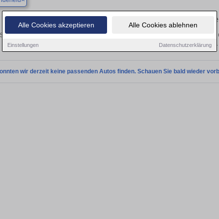
nderfeld
Finden Sie in Großrinderfeld Ihren g
Alle Cookies akzeptieren
Alle Cookies ablehnen
Sie in Großrinderfeld einen Audi Q3 Gebrauchtwagen? Entdecken Sie gebrauchte 
privat und vom Händler.
Einstellungen
Datenschutzerklärung
onnten wir derzeit keine passenden Autos finden. Schauen Sie bald wieder vorb