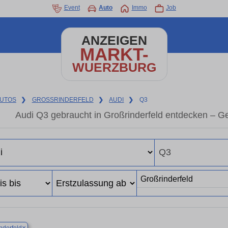
Event
Auto
Immo
Job
ANZEIGEN
MARKT-
WUERZBURG
UTOS
❯
GROSSRINDERFELD
❯
AUDI
❯
Q3
Audi Q3 gebraucht in Großrinderfeld entdecken – G
×