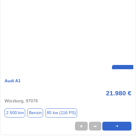
Audi A1
21.980 €
Würzburg, 97076
2.500 km
Benzin
85 kw (116 PS)
★
➦
➜