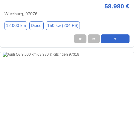
58.980 €
Würzburg, 97076
12.000 km
Diesel
150 kw (204 PS)
★
➦
➜