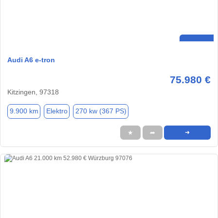
Audi A6 e-tron
75.980 €
Kitzingen, 97318
9.900 km
Elektro
270 kw (367 PS)
★
➦
➜