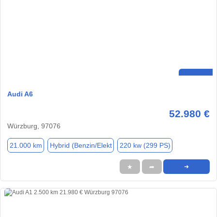
Audi A6
52.980 €
Würzburg, 97076
21.000 km
Hybrid (Benzin/Elekt
220 kw (299 PS)
★
➦
➜