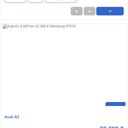
★
➦
➜
Audi A1