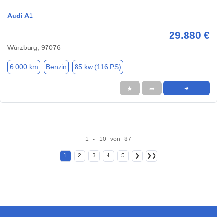
Audi A1
29.880 €
Würzburg, 97076
6.000 km
Benzin
85 kw (116 PS)
★
➦
➜
1 - 10 von 87
1
2
3
4
5
❯
❯❯