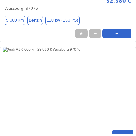
32.380 €
Würzburg, 97076
9.000 km
Benzin
110 kw (150 PS)
★
➦
➜