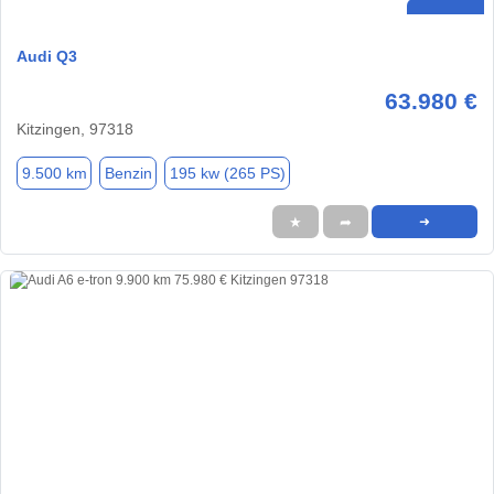
Audi Q3
63.980 €
Kitzingen, 97318
9.500 km
Benzin
195 kw (265 PS)
★
➦
➜