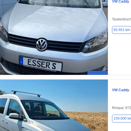
VW Caddy
Tauberbisc
93.461 km
VW Caddy
Rimpar, 97
159.000 k