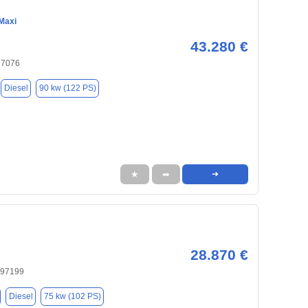
Maxi
43.280 €
97076
Diesel
90 kw (122 PS)
★
➦
➜
28.870 €
 97199
Diesel
75 kw (102 PS)