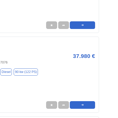
★
➦
➜
37.980 €
97076
Diesel
90 kw (122 PS)
★
➦
➜