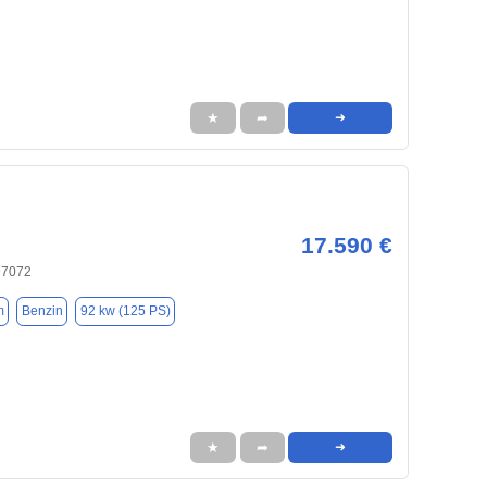
★
➦
➜
17.590 €
97072
m
Benzin
92 kw (125 PS)
★
➦
➜