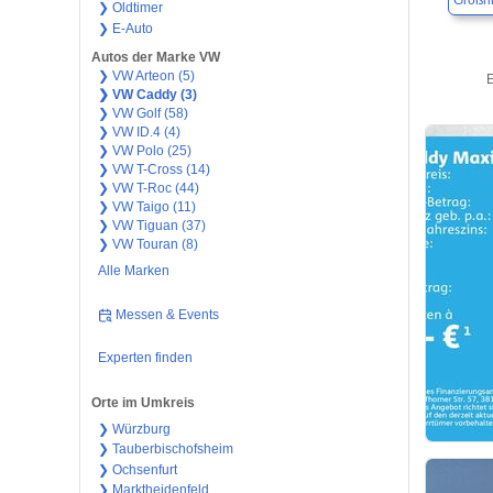
Großri
❯ Oldtimer
❯ E-Auto
Autos der Marke VW
❯ VW Arteon (5)
E
❯ VW Caddy (3)
❯ VW Golf (58)
❯ VW ID.4 (4)
❯ VW Polo (25)
❯ VW T-Cross (14)
❯ VW T-Roc (44)
❯ VW Taigo (11)
❯ VW Tiguan (37)
❯ VW Touran (8)
Alle Marken
Messen & Events
Experten finden
Orte im Umkreis
❯ Würzburg
❯ Tauberbischofsheim
❯ Ochsenfurt
❯ Marktheidenfeld