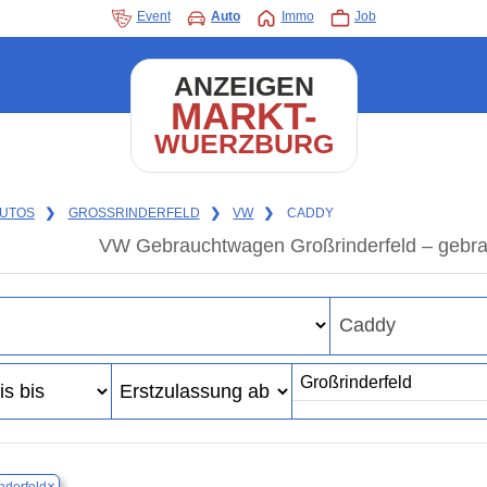
Event
Auto
Immo
Job
ANZEIGEN
MARKT-
WUERZBURG
UTOS
❯
GROSSRINDERFELD
❯
VW
❯
CADDY
VW Gebrauchtwagen Großrinderfeld – gebr
×