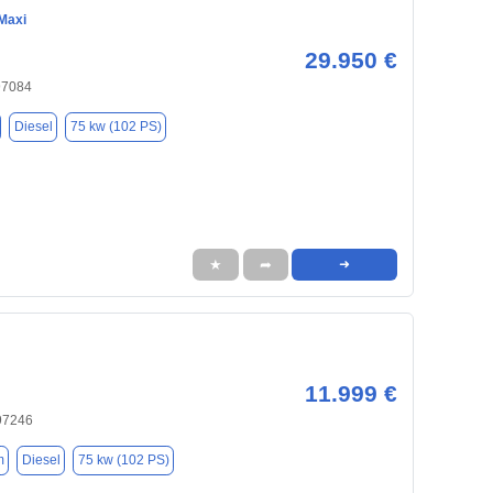
Maxi
29.950 €
97084
Diesel
75 kw (102 PS)
★
➦
➜
11.999 €
 97246
m
Diesel
75 kw (102 PS)