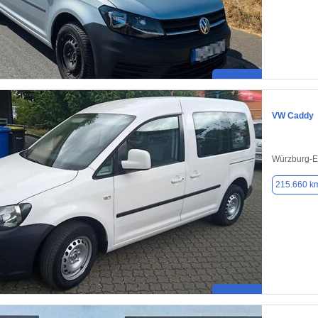
VW Caddy
Würzburg-E
215.660 k