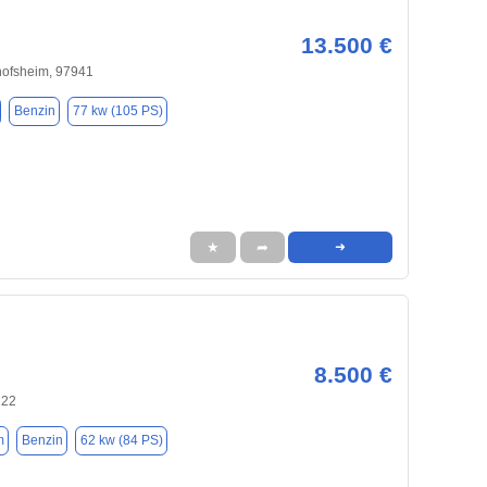
13.500 €
hofsheim, 97941
Benzin
77 kw (105 PS)
★
➦
➜
8.500 €
222
m
Benzin
62 kw (84 PS)