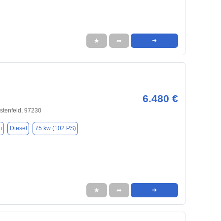
★
➦
➜
6.480 €
stenfeld, 97230
m
Diesel
75 kw (102 PS)
★
➦
➜