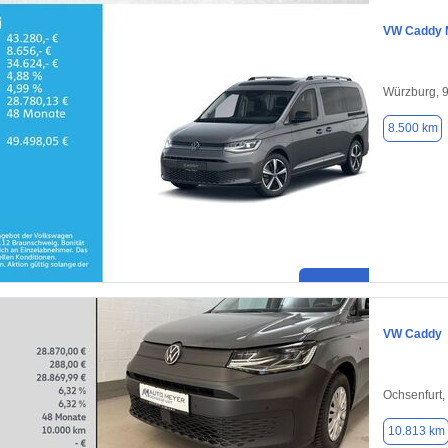
VW Caddy 
Würzburg, 
8.500 km
VW Caddy
Ochsenfurt,
10.813 km