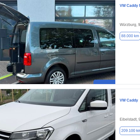
VW Caddy 
Würzburg, 
88.000 km
VW Caddy
Eibelstadt,
209.100 k