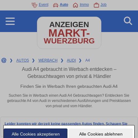
Event
Auto
Immo
Job
ANZEIGEN
MARKT-
WUERZBURG
❯
AUTOS
❯
WERBACH
❯
AUDI
❯
A4
Audi A4 gebraucht in Werbach entdecken –
Gebrauchtwagen von privat & Händler
Finden Sie in Werbach Ihren gebrauchten Audi A4
Suchen Sie in Werbach einen Audi A4 Gebrauchtwagen? Entdecken Sie
gebrauchte A4 von Audi in verschiedenen Ausführungen und Preisklassen
von privat und vom Händler.
Leider konnten wir derzeit keine passenden Autos finden. Schauen Sie
bald wieder vorbei!
Alle Cookies akzeptieren
Alle Cookies ablehnen