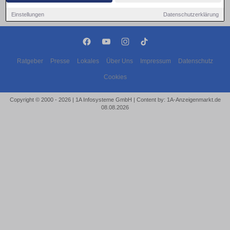
Einstellungen
Datenschutzerklärung
Ratgeber
Presse
Lokales
Über Uns
Impressum
Datenschutz
Cookies
Copyright © 2000 - 2026 | 1A Infosysteme GmbH | Content by: 1A-Anzeigenmarkt.de
08.08.2026