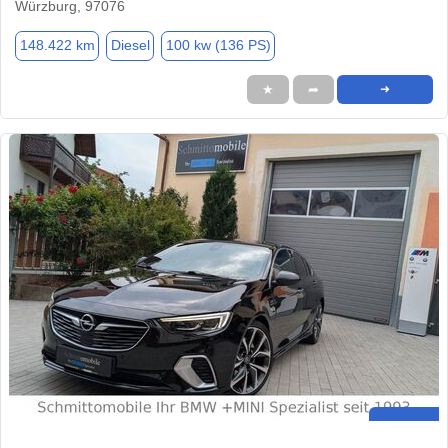
Würzburg, 97076
148.422 km
Diesel
100 kw (136 PS)
★
➦
➜