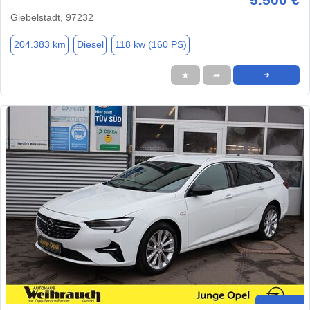
Giebelstadt, 97232
204.383 km
Diesel
118 kw (160 PS)
★
➦
➜