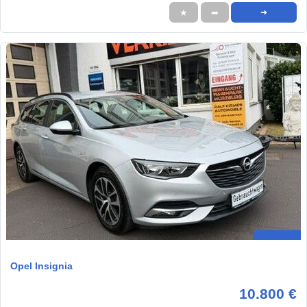
★
➦
➜
Opel Insignia
10.800 €