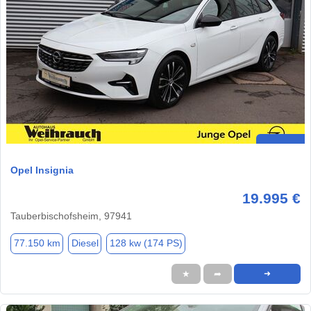
Opel Insignia
19.995 €
Tauberbischofsheim, 97941
77.150 km
Diesel
128 kw (174 PS)
★
➦
➜