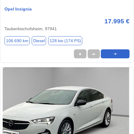
Opel Insignia
17.995 €
Tauberbischofsheim, 97941
106.690 km
Diesel
128 kw (174 PS)
★
➦
➜