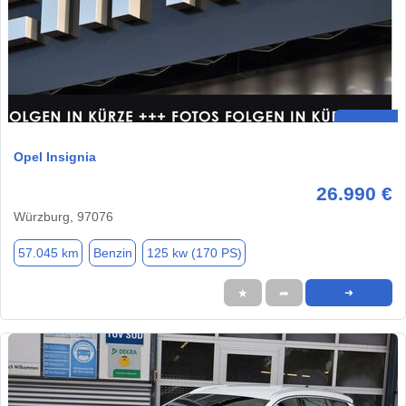
Opel Insignia
26.990 €
Würzburg, 97076
57.045 km
Benzin
125 kw (170 PS)
★
➦
➜