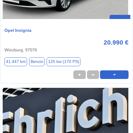
Opel Insignia
20.990 €
Würzburg, 97076
41.447 km
Benzin
125 kw (170 PS)
★
➦
➜