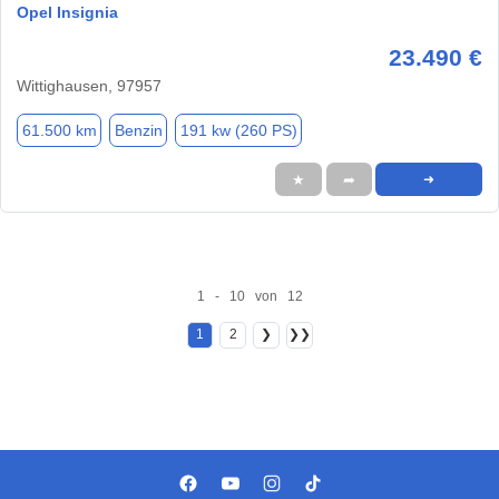
Opel Insignia
23.490 €
Wittighausen, 97957
61.500 km
Benzin
191 kw (260 PS)
★
➦
➜
1 - 10 von 12
1
2
❯
❯❯