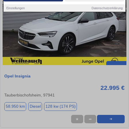
Einstellungen
Datenschutzerklärung
Opel Insignia
22.995 €
Tauberbischofsheim, 97941
58.950 km
Diesel
128 kw (174 PS)
★
➦
➜