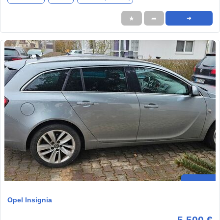
★
➦
➜
Opel Insignia
5.500 €