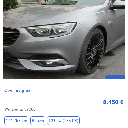
Opel Insignia
8.450 €
Würzburg, 97080
174.758 km
Benzin
121 kw (165 PS)