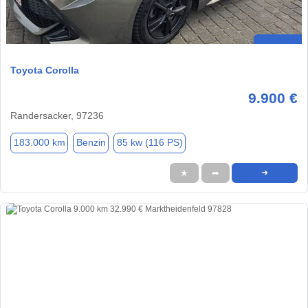
Toyota Corolla
9.900 €
Randersacker, 97236
183.000 km
Benzin
85 kw (116 PS)
★
➦
➜