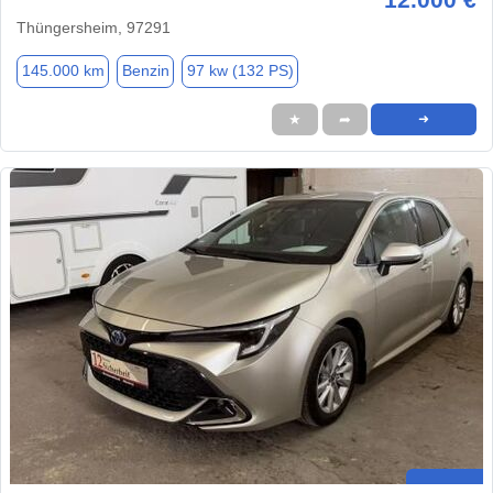
Thüngersheim, 97291
145.000 km
Benzin
97 kw (132 PS)
★
➦
➜