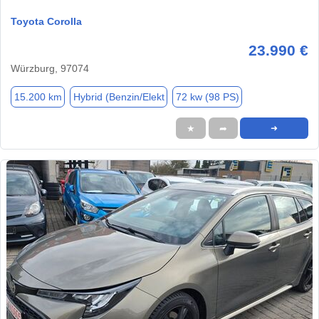
Toyota Corolla
23.990 €
Würzburg, 97074
15.200 km
Hybrid (Benzin/Elekt
72 kw (98 PS)
★
➦
➜