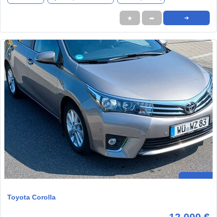
★
➦
➜
Toyota Corolla
12.000 €