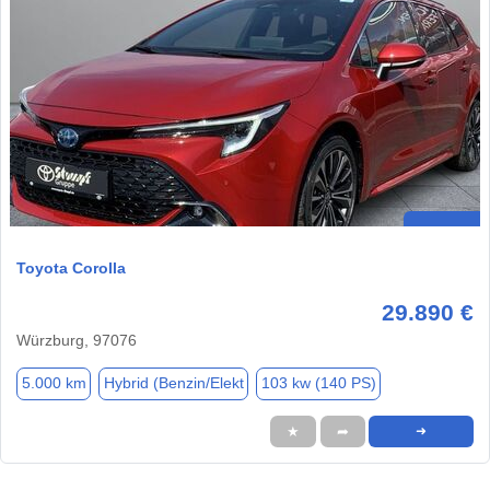
Toyota Corolla
29.890 €
Würzburg, 97076
5.000 km
Hybrid (Benzin/Elekt
103 kw (140 PS)
★
➦
➜