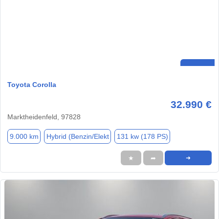
Toyota Corolla
32.990 €
Marktheidenfeld, 97828
9.000 km
Hybrid (Benzin/Elekt
131 kw (178 PS)
★
➦
➜