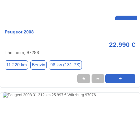
Peugeot 2008
22.990 €
Theilheim, 97288
11.220 km
Benzin
96 kw (131 PS)
★
➦
➜