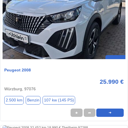
Peugeot 2008
25.990 €
Würzburg, 97076
2.500 km
Benzin
107 kw (145 PS)
★
➦
➜