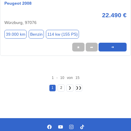
Peugeot 2008
22.490 €
Würzburg, 97076
39.000 km
Benzin
114 kw (155 PS)
★
➦
➜
1 - 10 von 15
1
2
❯
❯❯