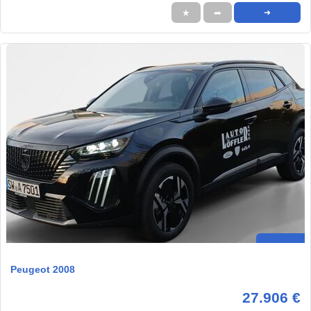
★
➦
➜
Peugeot 2008
27.906 €