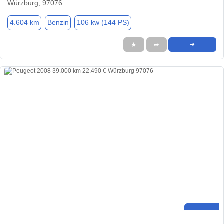
Würzburg, 97076
4.604 km
Benzin
106 kw (144 PS)
★
➦
➜