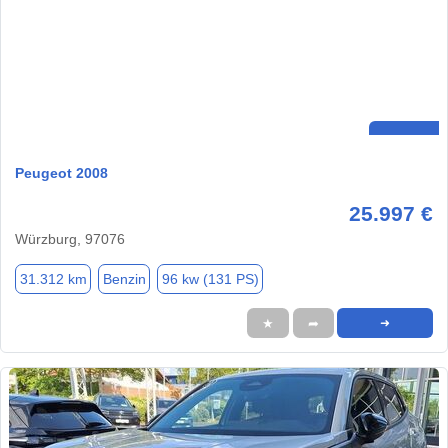
Peugeot 2008
25.997 €
Würzburg, 97076
31.312 km
Benzin
96 kw (131 PS)
★
➦
➜