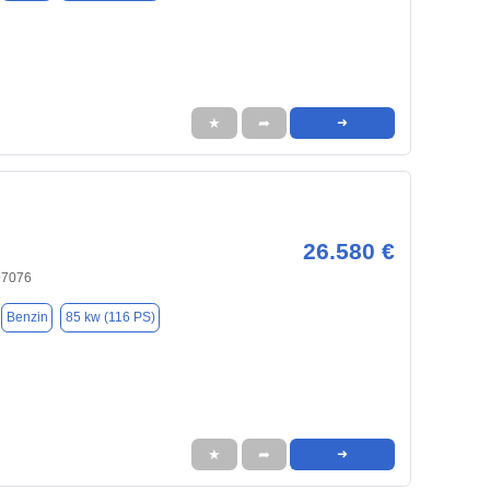
★
➦
➜
26.580 €
97076
Benzin
85 kw (116 PS)
★
➦
➜