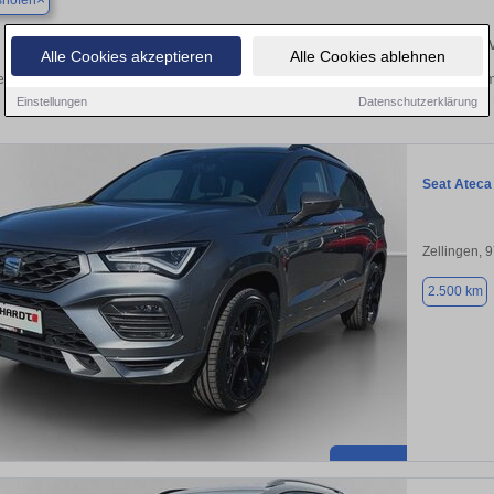
shofen
Finden Sie in Albertshofen Ihren gebrauchten Seat 
Alle Cookies akzeptieren
Alle Cookies ablehnen
ecken Sie in Albertshofen gebrauchte Seat Fahrzeuge. Von Kleinwagen bis hin zum
Albertshofen von privat und vom
Einstellungen
Datenschutzerklärung
Seat Ateca
Zellingen, 
2.500 km