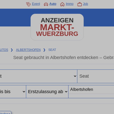
Event
Auto
Immo
Job
ANZEIGEN
MARKT-
WUERZBURG
UTOS
❯
ALBERTSHOFEN
❯
SEAT
Seat gebraucht in Albertshofen entdecken – Geb
×