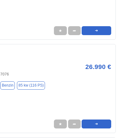
★
➦
➜
26.990 €
97076
Benzin
85 kw (116 PS)
★
➦
➜