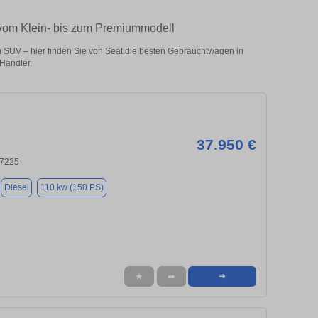
– vom Klein- bis zum Premiummodell
 SUV – hier finden Sie von Seat die besten Gebrauchtwagen in
 Händler.
37.950 €
97225
Diesel
110 kw (150 PS)
★
➦
➜