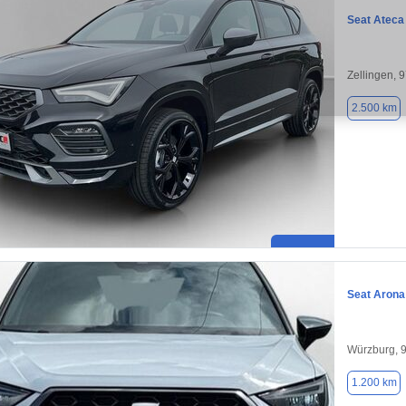
Seat Ateca
Zellingen, 
2.500 km
Seat Arona
Würzburg, 
1.200 km