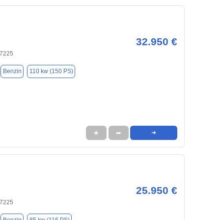
32.950 €
97225
Benzin
110 kw (150 PS)
★
➦
➜
25.950 €
97225