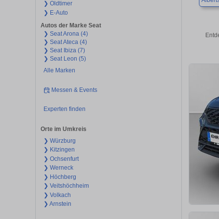
Albert
❯ Oldtimer
❯ E-Auto
Autos der Marke Seat
❯ Seat Arona (4)
Entd
❯ Seat Ateca (4)
❯ Seat Ibiza (7)
❯ Seat Leon (5)
Alle Marken
Messen & Events
Experten finden
Orte im Umkreis
❯ Würzburg
❯ Kitzingen
❯ Ochsenfurt
❯ Werneck
❯ Höchberg
❯ Veitshöchheim
❯ Volkach
❯ Arnstein