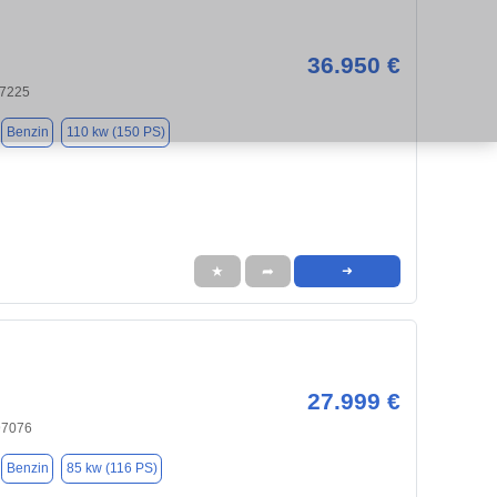
36.950 €
97225
Benzin
110 kw (150 PS)
★
➦
➜
27.999 €
97076
Benzin
85 kw (116 PS)