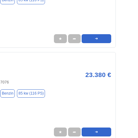
Benzin
85 kw (116 PS)
★
➦
➜
23.380 €
97076
Benzin
85 kw (116 PS)
★
➦
➜