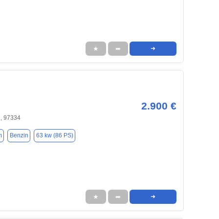
★
➦
➜
2.900 €
, 97334
m
Benzin
63 kw (86 PS)
★
➦
➜