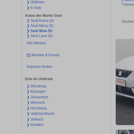
Albert
❯ Oldtimer
❯ E-Auto
Autos der Marke Seat
❯ Seat Arona (4)
Suchen
❯ Seat Ateca (3)
❯ Seat Ibiza (5)
❯ Seat Leon (5)
Alle Marken
Messen & Events
Experten finden
Orte im Umkreis
❯ Würzburg
❯ Kitzingen
❯ Ochsenfurt
❯ Werneck
❯ Höchberg
❯ Veitshöchheim
❯ Volkach
❯ Arnstein