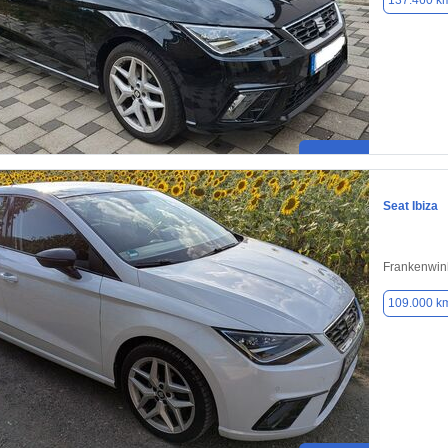
137.460 k
Seat Ibiza
Frankenwin
109.000 k