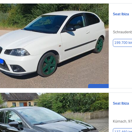
Seat Ibiza
Schraudenb
199.700 k
Seat Ibiza
Kürnach, 9