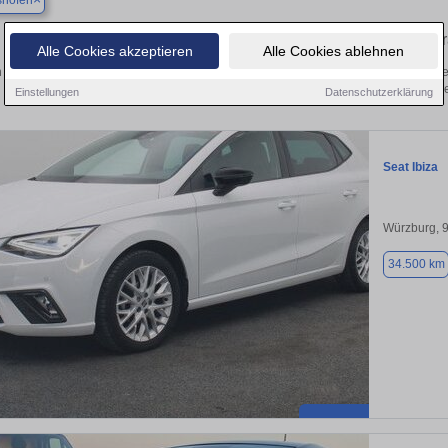
shofen
Finden Sie in Albertshofen Ihren geb
Alle Cookies akzeptieren
Alle Cookies ablehnen
 Sie in Albertshofen einen Seat Ibiza Gebrauchtwagen? Entdecken Sie gebrauchte
von privat und vom Händle
Einstellungen
Datenschutzerklärung
Seat Ibiza
Würzburg, 
34.500 km