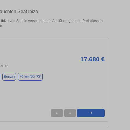
rauchten Seat Ibiza
 Ibiza von Seat in verschiedenen Ausführungen und Preisklassen
r.
17.680 €
97076
Benzin
70 kw (95 PS)
★
➦
➜