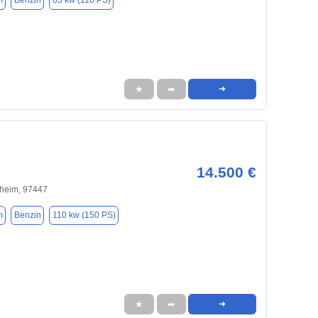
m
Benzin
85 kw (116 PS)
★
➦
➜
14.500 €
heim, 97447
m
Benzin
110 kw (150 PS)
★
➦
➜