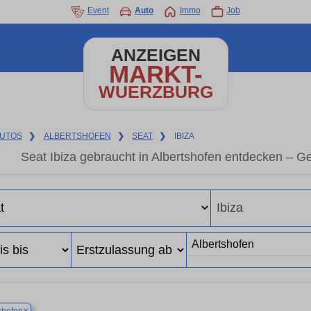
Event
Auto
Immo
Job
ANZEIGEN
MARKT-
WUERZBURG
UTOS
❯
ALBERTSHOFEN
❯
SEAT
❯
IBIZA
Seat Ibiza gebraucht in Albertshofen entdecken – G
×