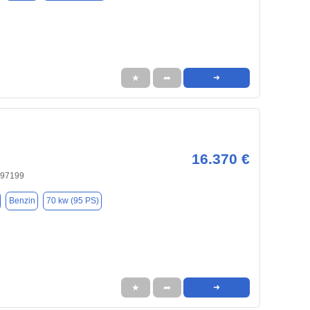
★
➦
➜
16.370 €
 97199
Benzin
70 kw (95 PS)
★
➦
➜