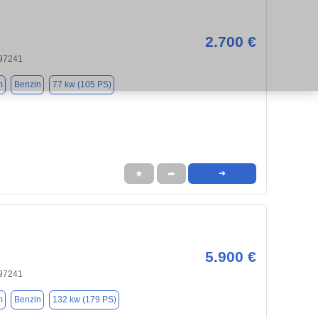
2.700 €
 97241
m
Benzin
77 kw (105 PS)
★
➦
➜
5.900 €
 97241
m
Benzin
132 kw (179 PS)