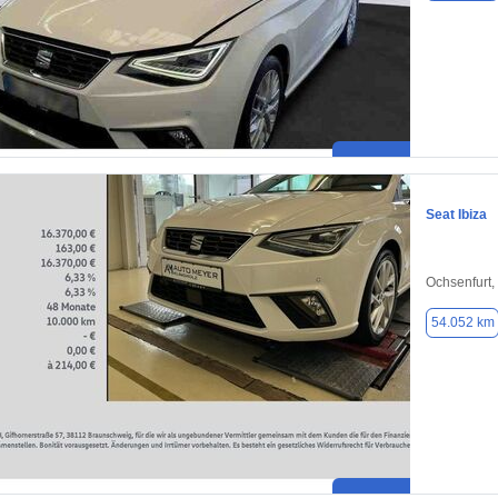
Seat Ibiza
Ochsenfurt,
54.052 km