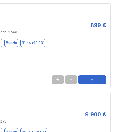
899 €
ach, 97440
m
Benzin
51 kw (69 PS)
★
➦
➜
9.900 €
7273