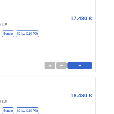
17.480 €
97318
Benzin
81 kw (110 PS)
★
➦
➜
18.480 €
97318
Benzin
81 kw (110 PS)