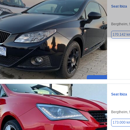
Seat Ibiza
Bergtheim,
170.142 k
Seat Ibiza
Bergtheim,
173.000 k