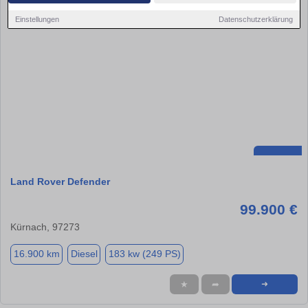
Einstellungen
Datenschutzerklärung
Land Rover Defender
99.900 €
Kürnach, 97273
16.900 km
Diesel
183 kw (249 PS)
★
➦
➜