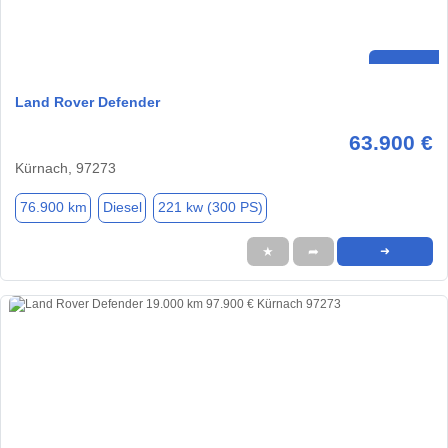
Land Rover Defender
63.900 €
Kürnach, 97273
76.900 km
Diesel
221 kw (300 PS)
★
➦
➜