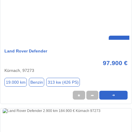
Land Rover Defender
97.900 €
Kürnach, 97273
19.000 km
Benzin
313 kw (426 PS)
★
➦
➜