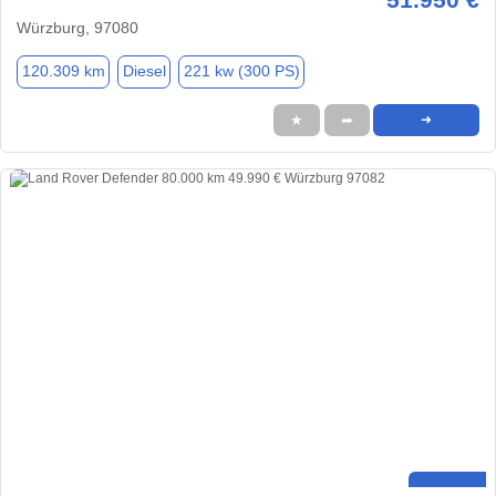
Würzburg, 97080
120.309 km
Diesel
221 kw (300 PS)
★
➦
➜