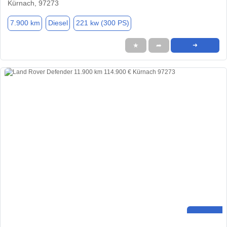
Kürnach, 97273
7.900 km
Diesel
221 kw (300 PS)
★
➦
➜