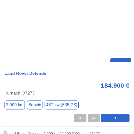
Land Rover Defender
184.900 €
Kürnach, 97273
2.900 km
Benzin
467 kw (635 PS)
★
➦
➜