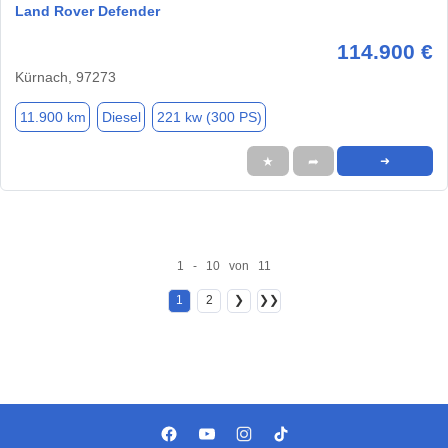
Land Rover Defender
114.900 €
Kürnach, 97273
11.900 km
Diesel
221 kw (300 PS)
★
➦
➜
1 - 10 von 11
1
2
❯
❯❯