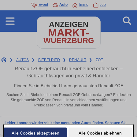
Event
Auto
Immo
Job
ANZEIGEN
MARKT-
WUERZBURG
❯
AUTOS
❯
BIEBELRIED
❯
RENAULT
❯
ZOE
Renault ZOE gebraucht in Biebelried entdecken –
Gebrauchtwagen von privat & Händler
Finden Sie in Biebelried Ihren gebrauchten Renault ZOE
Suchen Sie in Biebelried einen Renault ZOE Gebrauchtwagen? Entdecken
Sie gebrauchte ZOE von Renault in verschiedenen Ausführungen und
Preisklassen von privat und vom Händler.
Leider konnten wir derzeit keine passenden Autos finden. Schauen Sie
bald wieder vorbei!
Alle Cookies akzeptieren
Alle Cookies ablehnen