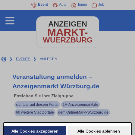
Event
Auto
Immo
Job
ANZEIGEN
MARKT-
WUERZBURG
❯
EVENTS
❯
ANLEGEN
Veranstaltung anmelden –
Anzeigenmarkt Würzburg.de
Erreichen Sie Ihre Zielgruppe.
sichtbar auf diesem Portal
1A-Anzeigenmarkt.de
60 weitere Stadtportale
dem OnlineMarkt-Würzburg.de
Sie haben eine Branchenveranstaltung?
Alle Cookies akzeptieren
Alle Cookies ablehnen
Branchen