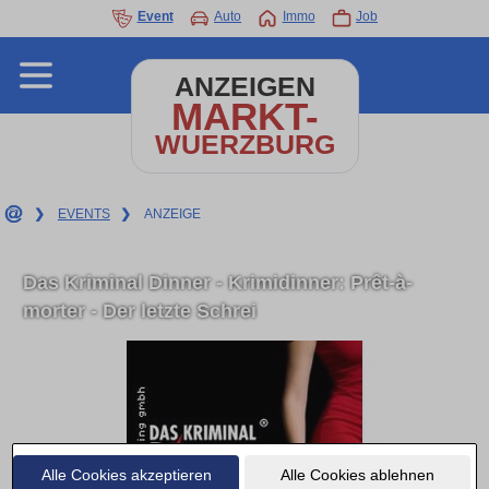
Event
Auto
Immo
Job
ANZEIGEN
MARKT-
WUERZBURG
❯
EVENTS
❯
ANZEIGE
Das Kriminal Dinner - Krimidinner: Prêt-à-
morter - Der letzte Schrei
Alle Cookies akzeptieren
Alle Cookies ablehnen