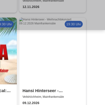
Veitshöchheim, Mainfrankensäle
12.11.2026
9:30 Uhr
19:30 Uhr
cal:
Hansi Hinterseer -
Weihnachtskonzert
Veitshöchheim, Mainfrankensäle
09.12.2026