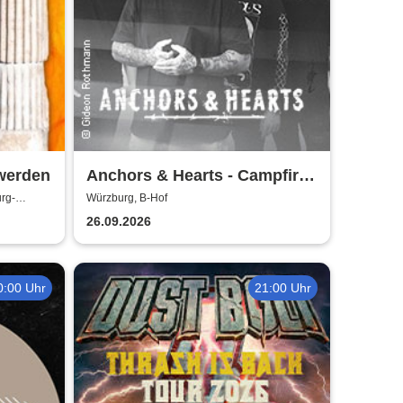
 werden
Anchors & Hearts - Campfire
Chronicles Tour 2026
rg-
Würzburg, B-Hof
26.09.2026
0:00 Uhr
21:00 Uhr