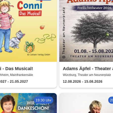
 - Das Musical!
Adams Äpfel - Theater
Neunerplatz Würzburg
chheim, Mainfrankensäle
Würzburg, Theater am Neunerplatz
2027 - 21.05.2027
12.08.2026 - 15.08.2026
19:30 Uhr
2