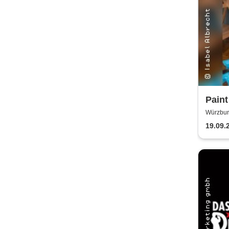
Paint
Works
Würzburg
ARTs
19.09.