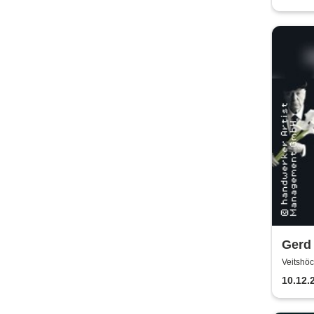
Gerd 
Hein
Veitshö
10.12.