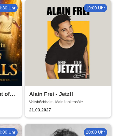
9:30 Uhr
19:00 Uhr
t of
Alain Frei - Jetzt!
Veitshöchheim, Mainfrankensäle
21.03.2027
0:00 Uhr
20:00 Uhr