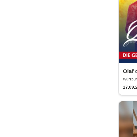
Olaf 
Danke
Würzbu
WÜRZB
Gebu
17.09.