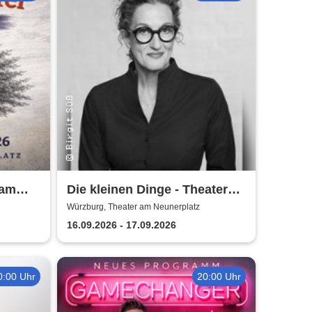
 am
Die kleinen Dinge - Theater
am Neunerplatz
Würzburg, Theater am Neunerplatz
16.09.2026 - 17.09.2026
0:00 Uhr
20:00 Uhr