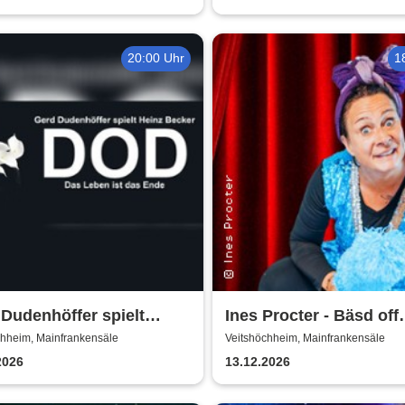
20:00 Uhr
1
Dudenhöffer spielt
Ines Procter - Bäsd off
z Becker
"Närrische Putzfraa"
chheim, Mainfrankensäle
Veitshöchheim, Mainfrankensäle
2026
13.12.2026