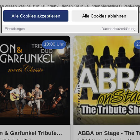
en wissen was los ist in Zellingen? Erleben Sie in Zellingen vielseitiges Event-A
oder aufregende Veranstaltungen in Zellingen – hier finde
Alle Cookies akzeptieren
Alle Cookies ablehnen
Einstellungen
Datenschutzerklärung
19:00 Uhr
2
 & Garfunkel Tribute
ABBA on Stage - The T