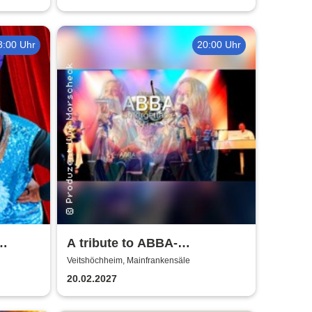
8:00 Uhr
20:00 Uhr
A tribute to ABBA-
unforgettable Konzert
Veitshöchheim, Mainfrankensäle
20.02.2027