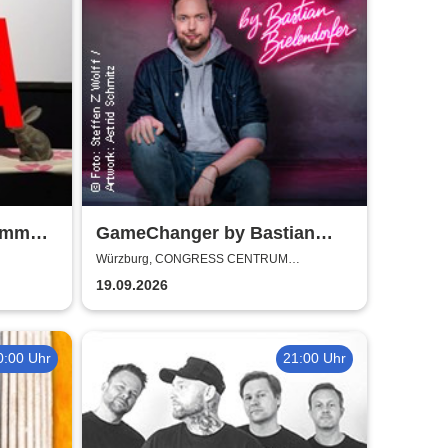
ramm
GameChanger by Bastian
ter am
Bielendorfer
Würzburg, CONGRESS CENTRUM
WÜRZBURG
19.09.2026
0:00 Uhr
21:00 Uhr