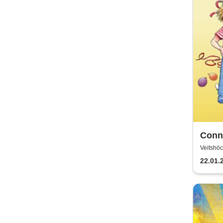
Conni
Veitshö
22.01.