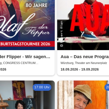
der Flipper - Wir sagen
Aua – Das neue Prog
schön! 80 Jahre - Die
von Robert Alan | Thea
rg, CONGRESS CENTRUM
Würzburg, Theater am Neunerplatz
URG
rtstagstournee 2026
Neunerplatz
2026
18.09.2026 - 19.09.2026
17:00 Uhr
2