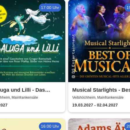
17:00 Uhr
1
uga und Lilli - Das
Musical Starlights - Bes
enstarke Musical für die
Musicals
chheim, Mainfrankensäle
Veitshöchheim, Mainfrankensäle
 Familie
2027
19.03.2027 - 02.04.2027
16:00 Uhr
2