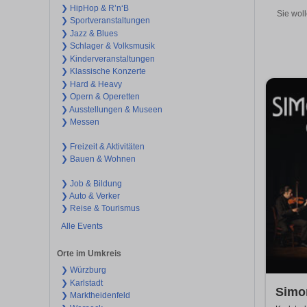
❯ HipHop & R’n‘B
Sie woll
❯ Sportveranstaltungen
❯ Jazz & Blues
❯ Schlager & Volksmusik
❯ Kinderveranstaltungen
❯ Klassische Konzerte
❯ Hard & Heavy
❯ Opern & Operetten
❯ Ausstellungen & Museen
❯ Messen
❯ Freizeit & Aktivitäten
❯ Bauen & Wohnen
❯ Job & Bildung
❯ Auto & Verker
❯ Reise & Tourismus
Alle Events
Orte im Umkreis
❯ Würzburg
❯ Karlstadt
Simon
❯ Marktheidenfeld