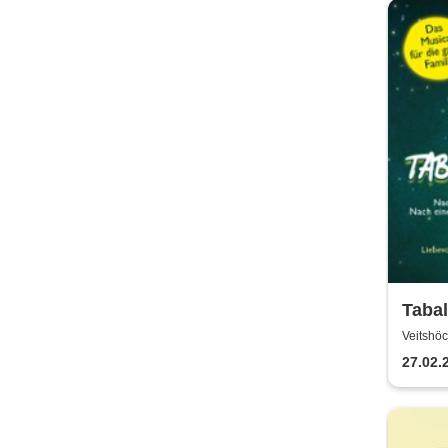
Tabal
drach
Veitshö
ganze
27.02.