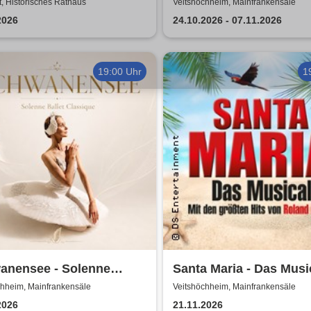
 Classic - Duo
Show
t, Historisches Rathaus
Veitshöchheim, Mainfrankensäle
eland
2026
24.10.2026 - 07.11.2026
19:00 Uhr
1
anensee - Solenne
Santa Maria - Das Musi
t Classique
Insel wie aus Träumen
chheim, Mainfrankensäle
Veitshöchheim, Mainfrankensäle
geboren
2026
21.11.2026