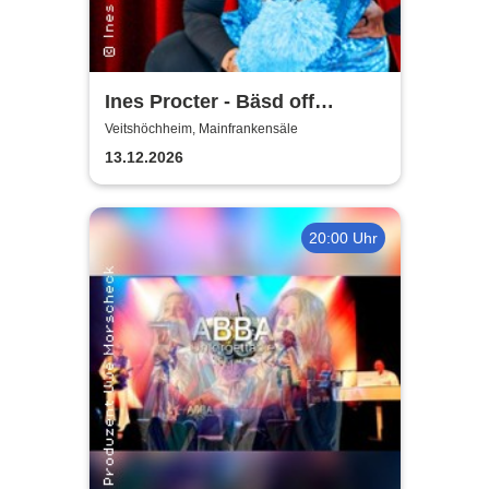
Ines Procter - Bäsd off
"Närrische Putzfraa"
Veitshöchheim, Mainfrankensäle
13.12.2026
20:00 Uhr