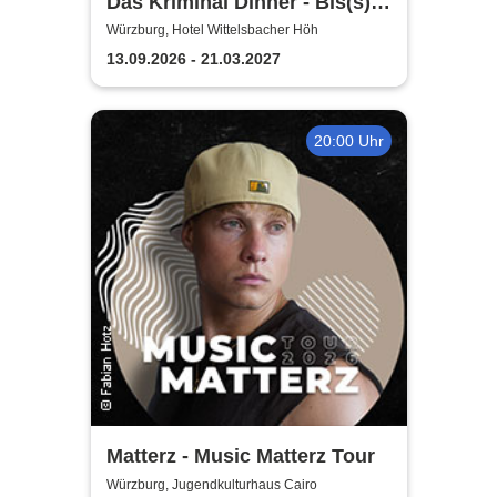
Das Kriminal Dinner - Bis(s)
zum letzten Zug
Würzburg, Hotel Wittelsbacher Höh
13.09.2026 - 21.03.2027
20:00 Uhr
Matterz - Music Matterz Tour
Würzburg, Jugendkulturhaus Cairo