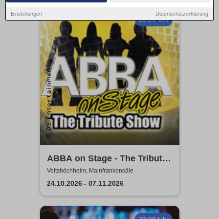
Einstellungen
Datenschutzerklärung
20:00 Uhr
ABBA on Stage - The Tribute
Show
Veitshöchheim, Mainfrankensäle
24.10.2026 - 07.11.2026