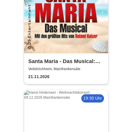
Santa Maria - Das Musical:
Insel wie aus Träumen
Veitshöchheim, Mainfrankensäle
geboren
21.11.2026
19:30 Uhr