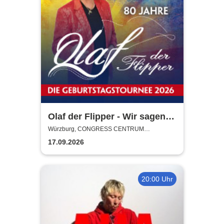
Olaf der Flipper - Wir sagen
Dankeschön! 80 Jahre - Die
Würzburg, CONGRESS CENTRUM
WÜRZBURG
Geburtstagstournee 2026
17.09.2026
20:00 Uhr