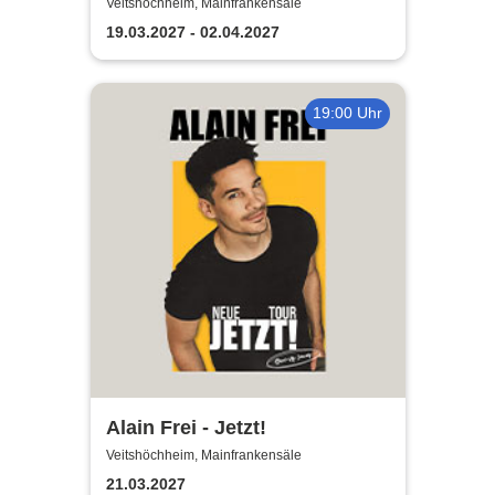
Musicals
Veitshöchheim, Mainfrankensäle
19.03.2027 - 02.04.2027
19:00 Uhr
Alain Frei - Jetzt!
Veitshöchheim, Mainfrankensäle
21.03.2027