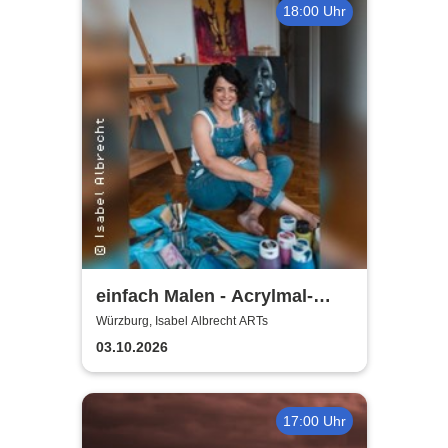
18:00 Uhr
einfach Malen - Acrylmal-
Workshop | Isabel Albrecht
Würzburg, Isabel Albrecht ARTs
ARTs
03.10.2026
17:00 Uhr