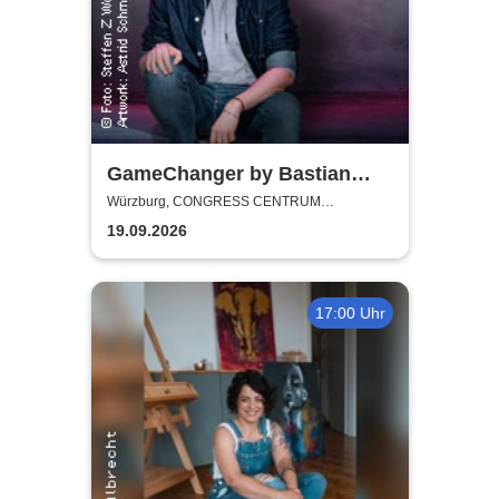
GameChanger by Bastian
Bielendorfer
Würzburg, CONGRESS CENTRUM
WÜRZBURG
19.09.2026
17:00 Uhr