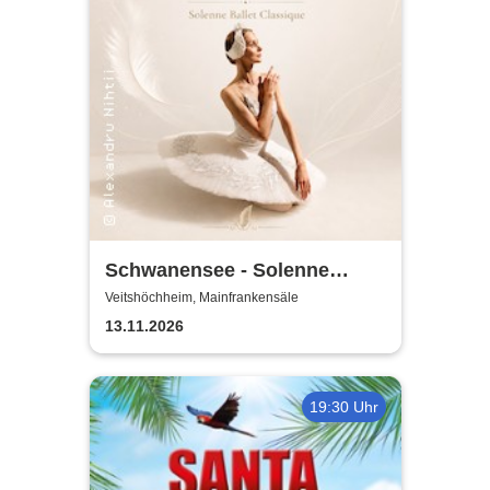
Schwanensee - Solenne
Ballet Classique
Veitshöchheim, Mainfrankensäle
13.11.2026
19:30 Uhr