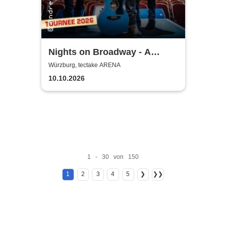
Nights on Broadway - A
Tribute to the Bee Gees
Würzburg, tectake ARENA
performed by Night Fever
10.10.2026
1 - 30 von 150
1
2
3
4
5
❯
❯❯