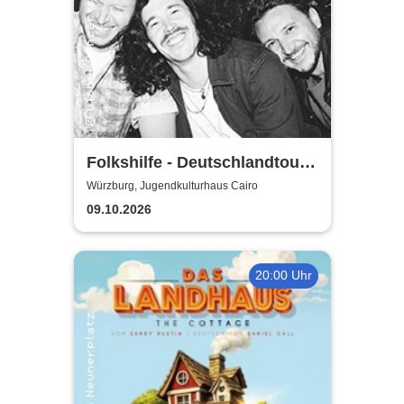
Folkshilfe - Deutschlandtour
2026/2027
Würzburg, Jugendkulturhaus Cairo
09.10.2026
20:00 Uhr