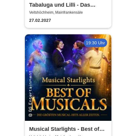
Tabaluga und Lilli - Das
drachenstarke Musical für die
Veitshöchheim, Mainfrankensäle
ganze Familie
27.02.2027
19:30 Uhr
Musical Starlights - Best of