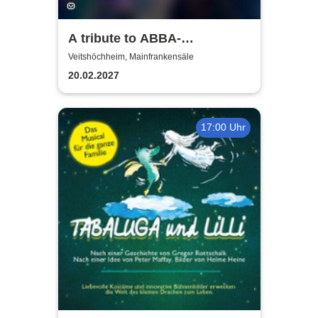
A tribute to ABBA-
unforgettable Konzert
Veitshöchheim, Mainfrankensäle
20.02.2027
17:00 Uhr