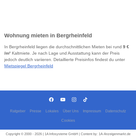
Wohnung mieten in Bergrheinfeld
In Bergrheinfeld liegen die durchschnittlichen Mieten bei rund
9 €
/m²
Kaltmiete. Je nach Lage und Ausstattung kann der Preis
jedoch deutlich variieren. Detaillierte Preisinfos findest du unter
Mietspiegel Bergrheinfeld
Ratgeber
Presse
Lokales
Über Uns
Impressum
Datenschutz
Cookies
Copyright © 2000 - 2026 | 1A Infosysteme GmbH | Content by: 1A-Anzeigenmarkt.de