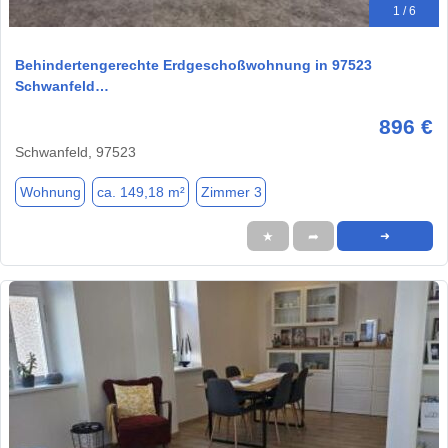
1 / 6
Behindertengerechte Erdgeschoßwohnung in 97523
Schwanfeld…
896 €
Schwanfeld, 97523
Wohnung
ca. 149,18 m²
Zimmer 3
★
➦
➜