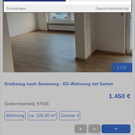
Einstellungen
Datenschutzerklärung
1 / 13
Erstbezug nach Sanierung : EG-Wohnung mit Garten
1.450 €
Grafenrheinfeld, 97506
Wohnung
ca. 126,50 m²
Zimmer 4
★
➦
➜