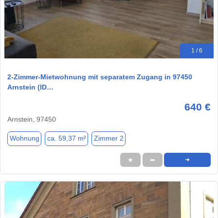
1 / 6
2-Zimmer-Mietwohnung mit separatem Zugang in 97450
Arnstein (ID…
640 €
Arnstein, 97450
Wohnung
ca. 59,37 m²
Zimmer 2
★
➦
➜