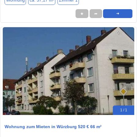
Wohnung
ca. 37,17 m²
Zimmer 1
★
➦
➜
1 / 1
Wohnung zum Mieten in Würzburg 520 € 66 m²