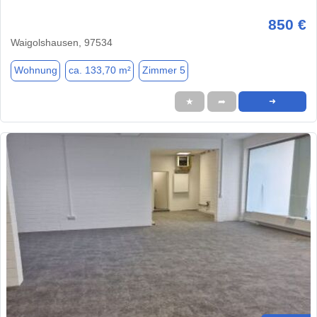
850 €
Waigolshausen, 97534
Wohnung
ca. 133,70 m²
Zimmer 5
★
➦
➜