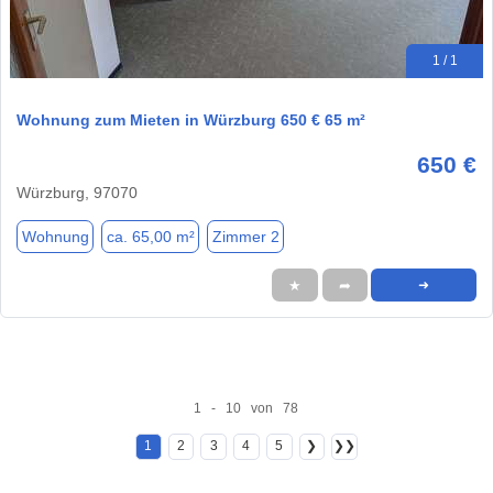
1 / 1
Wohnung zum Mieten in Würzburg 650 € 65 m²
650 €
Würzburg, 97070
Wohnung
ca. 65,00 m²
Zimmer 2
★
➦
➜
1 - 10 von 78
1
2
3
4
5
❯
❯❯