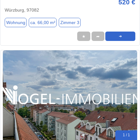
520 €
Würzburg, 97082
Wohnung
ca. 66,00 m²
Zimmer 3
★
➦
➜
1 / 1