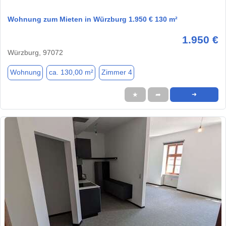
Wohnung zum Mieten in Würzburg 1.950 € 130 m²
1.950 €
Würzburg, 97072
Wohnung
ca. 130,00 m²
Zimmer 4
★
➦
➜