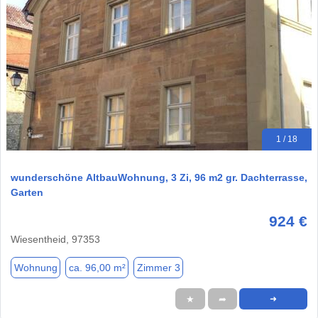
1 / 18
wunderschöne AltbauWohnung, 3 Zi, 96 m2 gr. Dachterrasse,
Garten
924 €
Wiesentheid, 97353
Wohnung
ca. 96,00 m²
Zimmer 3
★
➦
➜