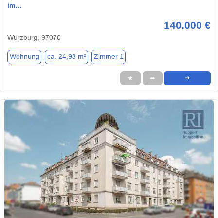
im…
140.000 €
Würzburg, 97070
Wohnung
ca. 24,98 m²
Zimmer 1
★
➦
➜