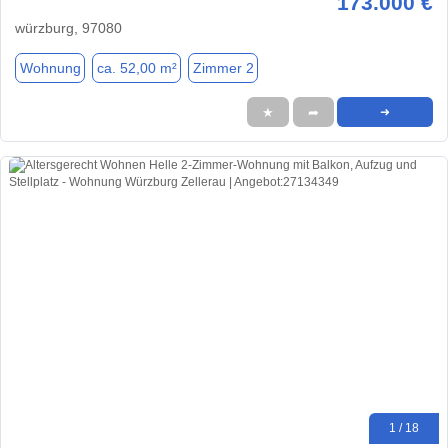
173.000 €
würzburg, 97080
Wohnung
ca. 52,00 m²
Zimmer 2
★
➦
➜
1 / 18