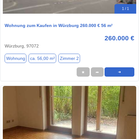
1 / 1
Wohnung zum Kaufen in Würzburg 260.000 € 56 m²
260.000 €
Würzburg, 97072
Wohnung
ca. 56,00 m²
Zimmer 2
★
➦
➜