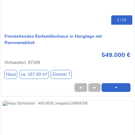
1 / 14
Freistehendes Einfamilienhaus in Hanglage mit
Panoramablick
549.000 €
Ochsenfurt, 97199
Haus
ca. 167,00 m²
Zimmer 7
★
➦
➜