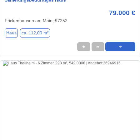
79.000 €
Frickenhausen am Main, 97252
Haus
ca. 112,00 m²
★
➦
➜