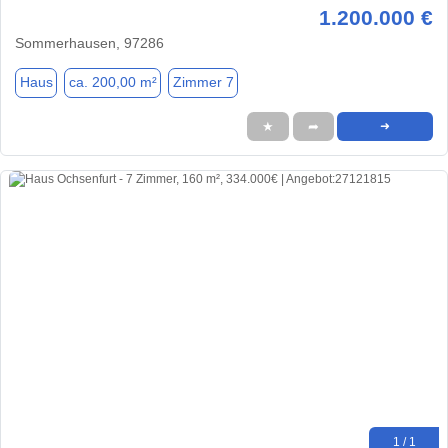
1.200.000 €
Sommerhausen, 97286
Haus
ca. 200,00 m²
Zimmer 7
★
➦
➜
1 / 1